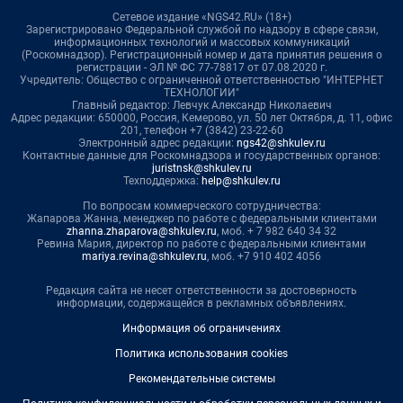
Сетевое издание «NGS42.RU» (18+)
Зарегистрировано Федеральной службой по надзору в сфере связи,
информационных технологий и массовых коммуникаций
(Роскомнадзор). Регистрационный номер и дата принятия решения о
регистрации - ЭЛ № ФС 77-78817 от 07.08.2020 г.
Учредитель: Общество с ограниченной ответственностью "ИНТЕРНЕТ
ТЕХНОЛОГИИ"
Главный редактор: Левчук Александр Николаевич
Адрес редакции: 650000, Россия, Кемерово, ул. 50 лет Октября, д. 11, офис
201, телефон +7 (3842) 23-22-60
Электронный адрес редакции:
ngs42@shkulev.ru
Контактные данные для Роскомнадзора и государственных органов:
juristnsk@shkulev.ru
Техподдержка:
help@shkulev.ru
По вопросам коммерческого сотрудничества:
Жапарова Жанна, менеджер по работе с федеральными клиентами
zhanna.zhaparova@shkulev.ru
, моб. + 7 982 640 34 32
Ревина Мария, директор по работе с федеральными клиентами
mariya.revina@shkulev.ru
, моб. +7 910 402 4056
Редакция сайта не несет ответственности за достоверность
информации, содержащейся в рекламных объявлениях.
Информация об ограничениях
Политика использования cookies
Рекомендательные системы