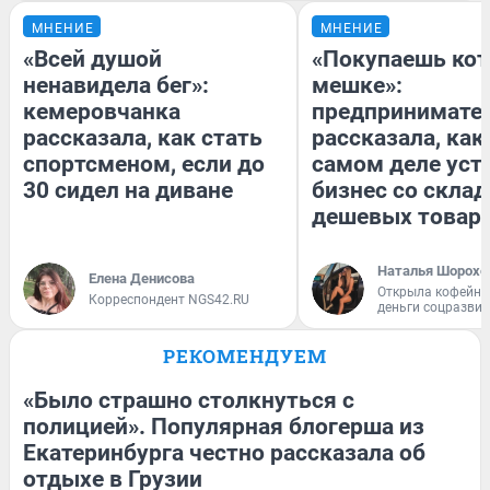
МНЕНИЕ
МНЕНИЕ
«Всей душой
«Покупаешь кот
ненавидела бег»:
мешке»:
кемеровчанка
предпринимате
рассказала, как стать
рассказала, как
спортсменом, если до
самом деле уст
30 сидел на диване
бизнес со скла
дешевых товар
Наталья Шорохо
Елена Денисова
Открыла кофейну
Корреспондент NGS42.RU
деньги соцразви
РЕКОМЕНДУЕМ
«Было страшно столкнуться с
полицией». Популярная блогерша из
Екатеринбурга честно рассказала об
отдыхе в Грузии