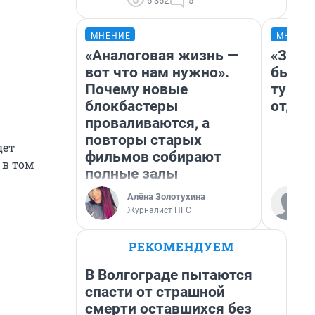
6 362
5
МНЕНИЕ
МНЕНИ
«Аналоговая жизнь —
«За н
вот что нам нужно».
были 
Почему новые
турис
блокбастеры
отдых
проваливаются, а
повторы старых
дет
фильмов собирают
 в том
полные залы
Алёна Золотухина
Журналист НГС
РЕКОМЕНДУЕМ
В Волгограде пытаются
спасти от страшной
смерти оставшихся без