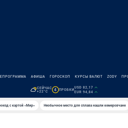
ЛЕПРОГРАММА
АФИША
ГОРОСКОП
КУРСЫ ВАЛЮТ
ZODY
ПР
USD 82,17
СЕЙЧАС
4
ПРОБКИ
+22°C
EUR 94,84
оезд с картой «Мир»
Необычное место для сплава нашли кемеровчане