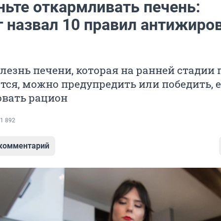
ньте откармливать печень:
г назвал 10 правил антижиро
езнь печени, которая на ранней стадии 
тся, можно предупредить или победить, 
овать рацион
1 892
 комментарий