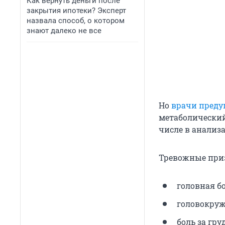
Как вернуть деньги после
закрытия ипотеки? Эксперт
назвала способ, о котором
знают далеко не все
Но
врачи пред
метаболический
числе в анализа
Тревожные при
головная бо
головокруж
боль за гру