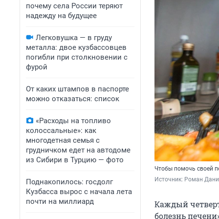
почему села России теряют
надежду на будущее
Легковушка — в груду
металла: двое кузбассовцев
погибли при столкновении с
фурой
От каких штампов в паспорте
можно отказаться: список
«Расходы на топливо
колоссальные»: как
многодетная семья с
грудничком едет на автодоме
из Сибири в Турцию — фото
Чтобы помочь своей пе
Источник: 
Роман Данил
Поднакопилось: госдолг
Кузбасса вырос с начала лета
почти на миллиард
Каждый четверт
болезнь печени