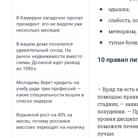
одышка;
В Камеруне загадочно пропал
слабость, 
президент: его не видели уже
несколько месяцев
метеоризм,
тупые боли,
В вашем доме поселился
удивительный сосед. На
рынок недвижимости вместо
10 правил пи
схемы Долиной идет развод
из 1990-х
Молодежь берет кредиты на
учебу ради трех профессий —
— Вряд ли есть 
какие специальности вошли в
помощью правил
список лидеров
стадиях, — зая
похудении. — П
Взрывной рост на 43% за
уровня дисципли
месяц: почему россияне
поможете печени
массово переходят на наличку
лучше.