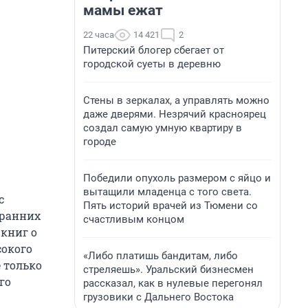
мамы ежат
22 часа
14 421
2
Питерский блогер сбегает от
городской суеты в деревню
Стены в зеркалах, а управлять можно
даже дверями. Незрячий красноярец
создал самую умную квартиру в
городе
Победили опухоль размером с яйцо и
вытащили младенца с того света.
с
Пять историй врачей из Тюмени со
 ранних
счастливым концом
 книг о
сокого
«Либо платишь бандитам, либо
е только
стреляешь». Уральский бизнесмен
го
рассказал, как в нулевые перегонял
грузовики с Дальнего Востока