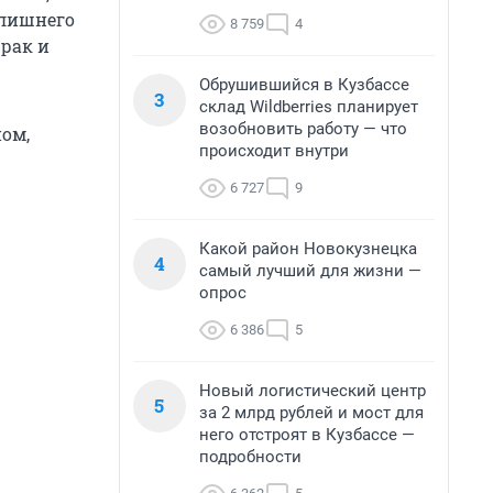
злишнего
8 759
4
рак и
Обрушившийся в Кузбассе
3
склад Wildberries планирует
возобновить работу — что
ом,
происходит внутри
6 727
9
Какой район Новокузнецка
4
самый лучший для жизни —
опрос
6 386
5
Новый логистический центр
5
за 2 млрд рублей и мост для
него отстроят в Кузбассе —
подробности