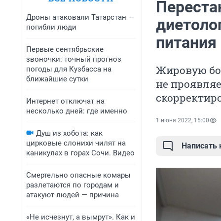
Переста
Дроны атаковали Татарстан —
диетоло
погибли люди
питания
Первые сентябрьские
звоночки: точный прогноз
Жировую бол
погоды для Кузбасса на
ближайшие сутки
не проявляе
скорректир
Интернет отключат на
несколько дней: где именно
1 июня 2022, 15:00
Душ из хобота: как
цирковые слонихи чилят на
Написать
каникулах в горах Сочи. Видео
Смертельно опасные комары
разлетаются по городам и
атакуют людей — причина
«Не исчезнут, а вымрут». Как и