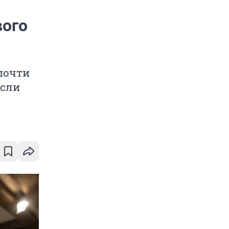
вого
почти
если