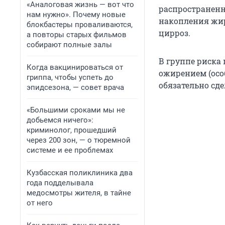
«Аналоговая жизнь — вот что
распространенн
нам нужно». Почему новые
накопления жир
блокбастеры проваливаются,
цирроз.
а повторы старых фильмов
собирают полные залы
В группе риска
Когда вакцинироваться от
ожирением (осо
гриппа, чтобы успеть до
обязательно сде
эпидсезона, — совет врача
«Большими сроками мы не
добьемся ничего»:
криминолог, прошедший
через 200 зон, — о тюремной
системе и ее проблемах
Кузбасская поликлиника два
года подделывала
медосмотры жителя, в тайне
от него