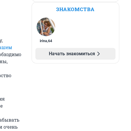
ЗНАКОМСТВА
у,
irina
,
64
вашем
Начать знакомиться
еобходимо
ны,
вство
мя
ие
забывать
и очень