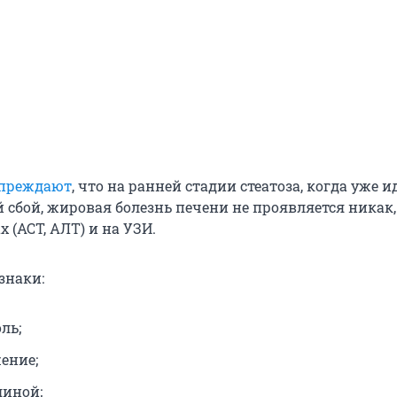
упреждают
, что на ранней стадии стеатоза, когда уже и
 сбой, жировая болезнь печени не проявляется никак,
х (АСТ, АЛТ) и на УЗИ.
знаки:
ль;
ение;
диной;