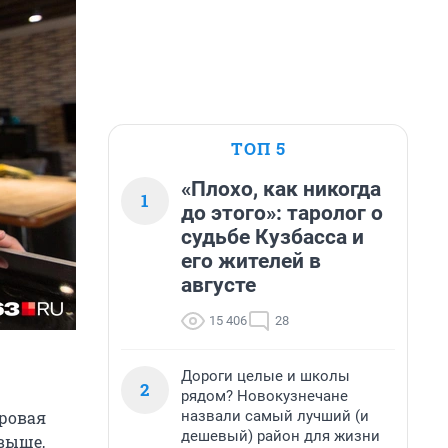
ТОП 5
«Плохо, как никогда
1
до этого»: таролог о
судьбе Кузбасса и
его жителей в
августе
15 406
28
Дороги целые и школы
2
рядом? Новокузнечане
назвали самый лучший (и
ровая
дешевый) район для жизни
выше,