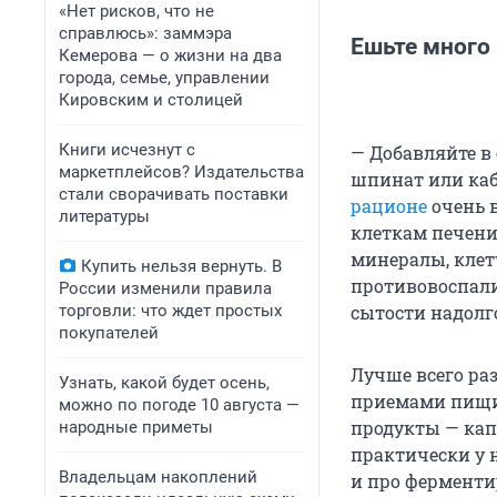
«Нет рисков, что не
справлюсь»: заммэра
Ешьте много
Кемерова — о жизни на два
города, семье, управлении
Кировским и столицей
Книги исчезнут с
— Добавляйте в 
маркетплейсов? Издательства
шпинат или каб
стали сворачивать поставки
рационе
очень в
литературы
клеткам печени
минералы, клет
Купить нельзя вернуть. В
противовоспали
России изменили правила
торговли: что ждет простых
сытости надолг
покупателей
Лучше всего ра
Узнать, какой будет осень,
приемами пищи в
можно по погоде 10 августа —
продукты — капу
народные приметы
практически у 
Владельцам накоплений
и про ферменти