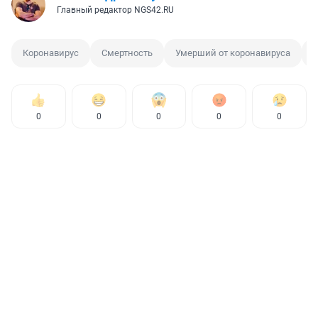
Главный редактор NGS42.RU
Коронавирус
Смертность
Умерший от коронавируса
C
0
0
0
0
0