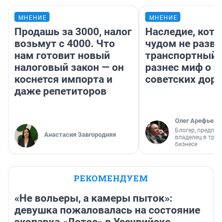
МНЕНИЕ
МНЕНИЕ
Продашь за 3000, налог
Наследие, кото
возьмут с 4000. Что
чудом не разва
нам готовит новый
транспортный 
налоговый закон — он
разнес миф о 
коснется импорта и
советских доро
даже репетиторов
Олег Арефьев
Блогер, предпри
Анастасия Завгородняя
владелец в тра
бизнесе
РЕКОМЕНДУЕМ
«Не вольеры, а камеры пыток»:
девушка пожаловалась на состояние