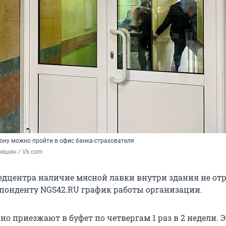
зону можно пройти в офис банка-страхователя
рёшин / Vk.com
едцентра наличие мясной лавки внутри здания не отр
понденту NGS42.RU график работы организации.
о приезжают в буфет по четвергам 1 раз в 2 недели. Э