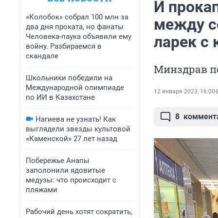
И прокап
«Колобок» собрал 100 млн за
между с
два дня проката, но фанаты
Человека-паука объявили ему
ларек с 
войну. Разбираемся в
скандале
Минздрав п
Школьники победили на
Международной олимпиаде
12 января 2023, 16:00
по ИИ в Казахстане
8
коммент
Нагиева не узнать! Как
выглядели звезды культовой
«Каменской» 27 лет назад
Побережье Анапы
заполонили ядовитые
медузы: что происходит с
пляжами
Рабочий день хотят сократить,