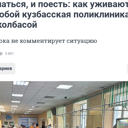
аться, и поесть: как уживаю
обой кузбасская поликлиника
колбасой
ока не комментирует ситуацию
5 891
ариев