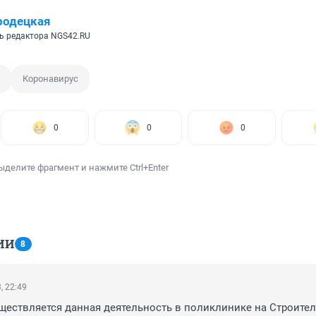
родецкая
ь редактора NGS42.RU
Коронавирус
0
0
0
ыделите фрагмент и нажмите Ctrl+Enter
ИИ
8
, 22:49
ществляется данная деятельность в поликлинике на Строителей