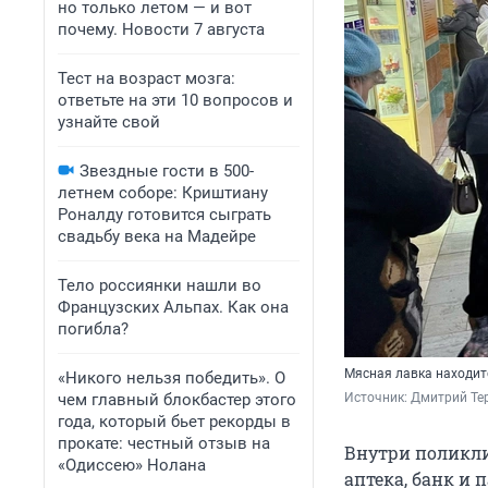
но только летом — и вот
почему. Новости 7 августа
Тест на возраст мозга:
ответьте на эти 10 вопросов и
узнайте свой
Звездные гости в 500-
летнем соборе: Криштиану
Роналду готовится сыграть
свадьбу века на Мадейре
Тело россиянки нашли во
Французских Альпах. Как она
погибла?
Мясная лавка находит
«Никого нельзя победить». О
чем главный блокбастер этого
Источник: 
Дмитрий Те
года, который бьет рекорды в
прокате: честный отзыв на
Внутри поликли
«Одиссею» Нолана
аптека, банк и