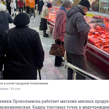
ся в холле городской поликлиники
рёшин / Vk.com
ники Прокопьевска работает магазин мясных продук
 парикмахерская. Кадры торговых точек в медучрежде