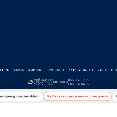
ЛЕПРОГРАММА
АФИША
ГОРОСКОП
КУРСЫ ВАЛЮТ
ZODY
ПР
USD 82,17
СЕЙЧАС
0
ПРОБКИ
+15°C
EUR 94,84
ый проезд с картой «Мир»
Кузбасский мэр-взяточник хочет домой