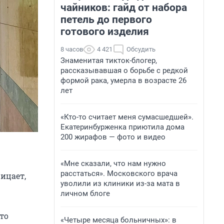
чайников: гайд от набора
петель до первого
готового изделия
8 часов
4 421
Обсудить
Знаменитая тикток-блогер,
рассказывавшая о борьбе с редкой
формой рака, умерла в возрасте 26
лет
«Кто-то считает меня сумасшедшей».
Екатеринбурженка приютила дома
200 жирафов — фото и видео
«Мне сказали, что нам нужно
расстаться». Московского врача
ицает,
уволили из клиники из-за мата в
личном блоге
то
«Четыре месяца больничных»: в