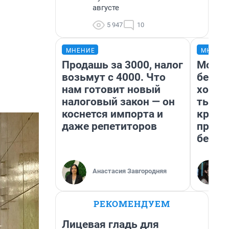
августе
5 947
10
МНЕНИЕ
МНЕНИ
Продашь за 3000, налог
Мой б
возьмут с 4000. Что
береж
нам готовит новый
хотел
налоговый закон — он
тысяч
коснется импорта и
креди
даже репетиторов
приех
безоп
Анастасия Завгородняя
РЕКОМЕНДУЕМ
Лицевая гладь для