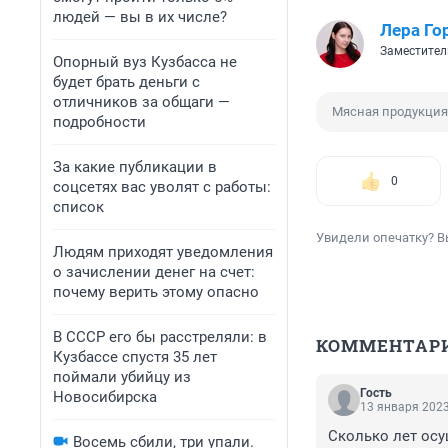
людей — вы в их числе?
Лера Го
Заместител
Опорный вуз Кузбасса не
будет брать деньги с
отличников за общаги —
Мясная продукция
подробности
За какие публикации в
0
соцсетях вас уволят с работы:
список
Увидели опечатку? В
Людям приходят уведомления
о зачислении денег на счет:
почему верить этому опасно
В СССР его бы расстреляли: в
КОММЕНТАР
Кузбассе спустя 35 лет
поймали убийцу из
Гость
Новосибирска
13 января 2023
Сколько лет осу
Восемь сбили, три упали.