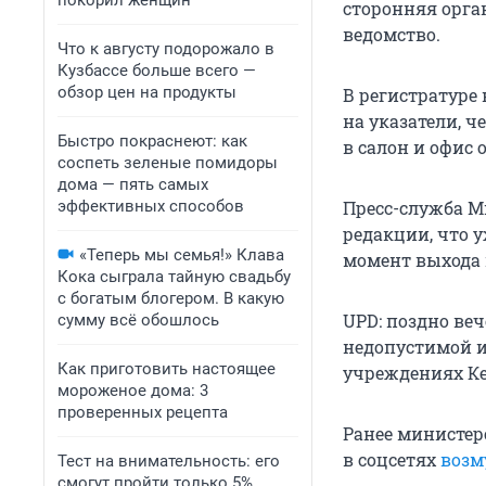
покорил женщин
сторонняя орга
ведомство.
Что к августу подорожало в
Кузбассе больше всего —
обзор цен на продукты
В регистратуре 
на указатели, 
Быстро покраснеют: как
в салон и офис
соспеть зеленые помидоры
дома — пять самых
эффективных способов
Пресс-служба М
редакции, что 
«Теперь мы семья!» Клава
момент выхода 
Кока сыграла тайную свадьбу
с богатым блогером. В какую
UPD: поздно ве
сумму всё обошлось
недопустимой и
Как приготовить настоящее
учреждениях Ке
мороженое дома: 3
проверенных рецепта
Ранее министер
в соцсетях
возм
Тест на внимательность: его
смогут пройти только 5%