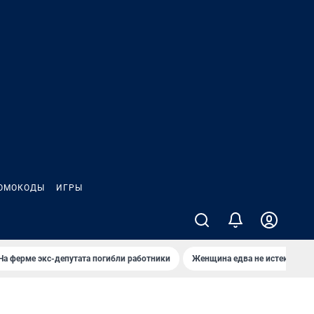
ОМОКОДЫ
ИГРЫ
На ферме экс-депутата погибли работники
Женщина едва не истекла кро