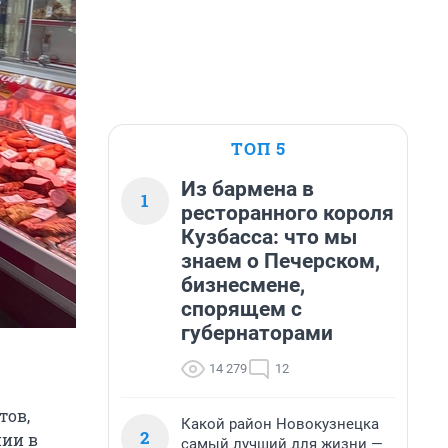
ТОП 5
Из бармена в
1
ресторанного короля
Кузбасса: что мы
знаем о Печерском,
бизнесмене,
спорящем с
губернаторами
14 279
12
тов,
Какой район Новокузнецка
2
нии в
самый лучший для жизни —