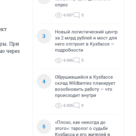
опрос
6 057
5
ект
Новый логистический центр
3
за 2 млрд рублей и мост для
ры. При
него отстроят в Кузбассе —
подробности
мо через
6 045
5
Обрушившийся в Кузбассе
4
склад Wildberries планирует
возобновить работу — что
происходит внутри
6 035
9
«Плохо, как никогда до
5
этого»: таролог о судьбе
Кузбасса и его жителей в