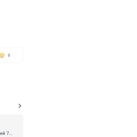
0
 7... 