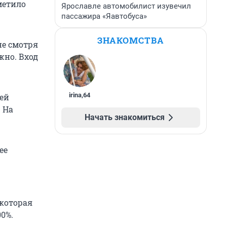
метило
Ярославле автомобилист изувечил
пассажира «Яавтобуса»
ЗНАКОМСТВА
не смотря
жно. Вход
irina
,
64
ей
 На
Начать знакомиться
ее
которая
0%.