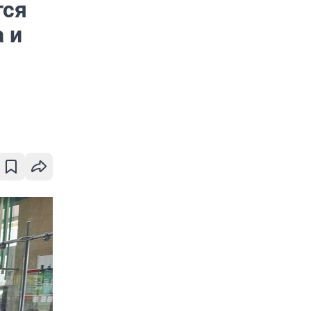
тся
 и