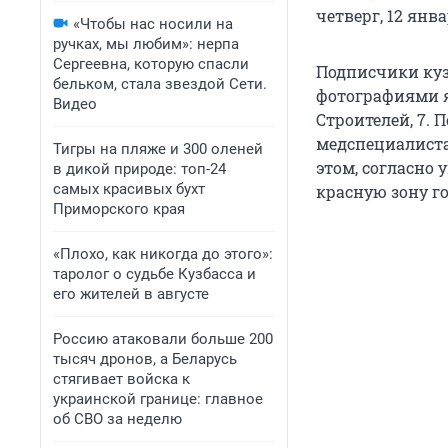
четверг, 12 янв
«Чтобы нас носили на
ручках, мы любим»: нерпа
Сергеевна, которую спасли
Подписчики куз
бельком, стала звездой Сети.
фотографиями я
Видео
Строителей, 7. 
медспециалиста
Тигры на пляже и 300 оленей
этом, согласно
в дикой природе: топ-24
самых красивых бухт
красную зону г
Приморского края
«Плохо, как никогда до этого»:
таролог о судьбе Кузбасса и
его жителей в августе
Россию атаковали больше 200
тысяч дронов, а Беларусь
стягивает войска к
украинской границе: главное
об СВО за неделю