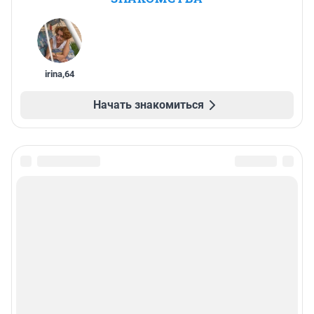
irina
,
64
Начать знакомиться