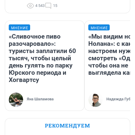
4 543
15
МНЕНИЕ
МНЕНИЕ
«Сливочное пиво
«Мы видим нов
разочаровало»:
Нолана»: с как
туристы заплатили 60
настроем нужн
тысяч, чтобы целый
смотреть «Оди
день гулять по парку
чтобы она не
Юрского периода и
выглядела как
Хогвартсу
Яна Шаламова
Надежда Губар
РЕКОМЕНДУЕМ