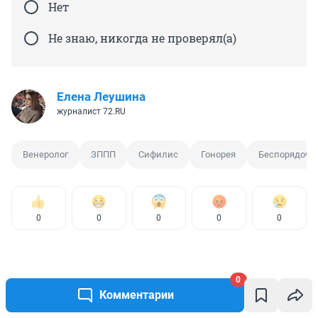
Нет
Не знаю, никогда не проверял(а)
Елена Леушина
журналист 72.RU
Венеролог
ЗППП
Сифилис
Гонорея
Беспорядочн
0
0
0
0
0
0
Комментарии