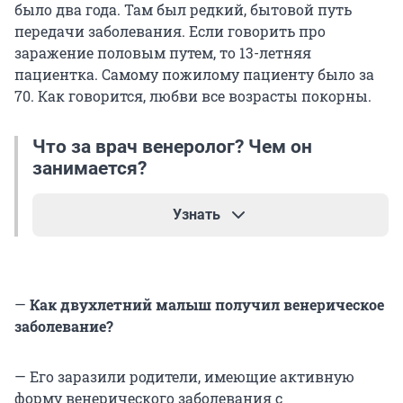
было два года. Там был редкий, бытовой путь
передачи заболевания. Если говорить про
заражение половым путем, то 13-летняя
пациентка. Самому пожилому пациенту было за
70. Как говорится, любви все возрасты покорны.
Что за врач венеролог? Чем он
занимается?
Узнать
— Лечит венерические заболевания. Ими
считаются те, что передаются половым путем
—
Как двухлетний малыш получил венерическое
(ЗППП). Отдельной специальности «венеролог»
заболевание?
нет. Этой областью медицины занимаются
врачи дерматовенерологи. Так сложилось,
потому что многие венерические заболевания
— Его заразили родители, имеющие активную
сопровождаются высыпаниями на коже.
форму венерического заболевания с