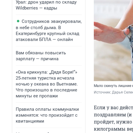
Урал: дрон ударил по складу
Wildberries — кадры
Сотрудников эвакуировали,
в небе столб дыма. В
Екатеринбурге крупный склад
атаковали БПЛА — онлайн
Вам обязаны повысить
зарплату — причина
«Она крикнула: „Дядя Боря!“»
25-летняя туристка исчезла
ночью у океана во Вьетнаме.
Мало скинуть лишние 
Что произошло в последние
Источник: 
Дарья Селен
минуты ее пропажи
Если у вас дейс
Правила оплаты коммуналки
поздравляем (и 
изменятся: что произойдет с
квитанциями
пройдет, нужно
килограммы вер