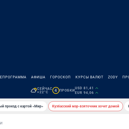
ЛЕПРОГРАММА
АФИША
ГОРОСКОП
КУРСЫ ВАЛЮТ
ZODY
ПР
USD 81,41
СЕЙЧАС
4
ПРОБКИ
+22°C
EUR 94,06
ый проезд с картой «Мир»
Кузбасский мэр-взяточник хочет домой
КИ