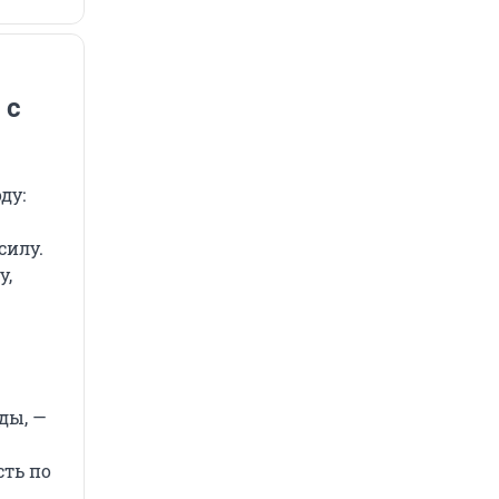
 с
ду:
силу.
у,
ды, —
ть по