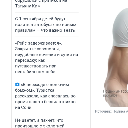
обрушился с критикой на
Татьяну Ким
С 1 сентября детей будут
возить в автобусах по новым
правилам — что важно знать
«Рейс задерживается».
Закрытые аэропорты,
неудобные ночевки и сутки на
пересадку: как
путешествовать при
нестабильном небе
«В переходе с вонючим
бомжом». Туристка
рассказала, как спасалась во
время налета беспилотников
на Сочи
Источник: 
Полина А
Не цветет, а пахнет: что
произошло с экологией