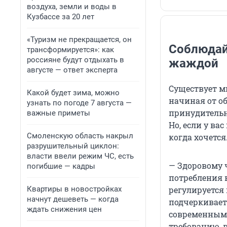
воздуха, земли и воды в
Кузбассе за 20 лет
«Туризм не прекращается, он
Соблюдайт
трансформируется»: как
россияне будут отдыхать в
жаждой
августе — ответ эксперта
Существует м
Какой будет зима, можно
начиная от о
узнать по погоде 7 августа —
принудительн
важные приметы
Но, если у ва
Смоленскую область накрыл
когда хочется
разрушительный циклон:
власти ввели режим ЧС, есть
— Здоровому 
погибшие — кадры
потребления 
регулируется
Квартиры в новостройках
начнут дешеветь — когда
подчеркивает
ждать снижения цен
современным 
требованию, 