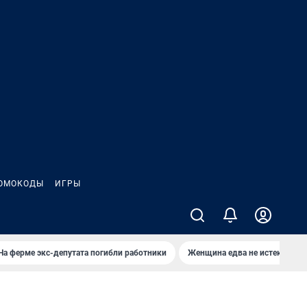
ОМОКОДЫ
ИГРЫ
На ферме экс-депутата погибли работники
Женщина едва не истекла кро