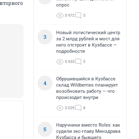
овторного
опрос
5 972
5
Новый логистический центр
3
за 2 млрд рублей и мост для
него отстроят в Кузбассе —
подробности
5 935
5
Обрушившийся в Кузбассе
4
склад Wildberries планирует
возобновить работу — что
происходит внутри
5 029
8
Наручники вместо Rolex: как
5
судили экс-главу Минздрава
Кузбасса и бывшего