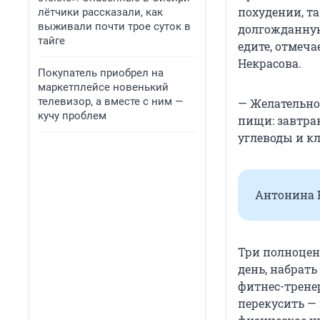
похудении, та
лётчики рассказали, как
выживали почти трое суток в
долгожданную 
тайге
едите, отмеч
Некрасова.
Покупатель приобрел на
маркетплейсе новенький
телевизор, а вместе с ним —
— Желательно
кучу проблем
пищи: завтра
углеводы и кл
Антонина Н
Три полноцен
день, набрать
фитнес-тренер
перекусить — 