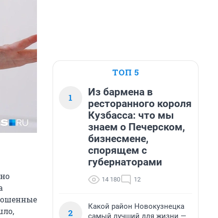
ТОП 5
Из бармена в
1
ресторанного короля
Кузбасса: что мы
знаем о Печерском,
бизнесмене,
спорящем с
губернаторами
чно
14 180
12
а
брошенные
Какой район Новокузнецка
шло,
2
самый лучший для жизни —