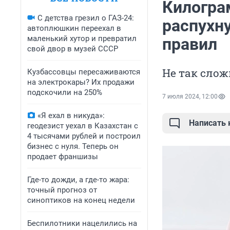
Килограм
С детства грезил о ГАЗ-24:
распухн
автоплюшкин переехал в
маленький хутор и превратил
правил
свой двор в музей СССР
Не так слож
Кузбассовцы пересаживаются
на электрокары? Их продажи
подскочили на 250%
7 июля 2024, 12:00
«Я ехал в никуда»:
Написать
геодезист уехал в Казахстан с
4 тысячами рублей и построил
бизнес с нуля. Теперь он
продает франшизы
Где-то дожди, а где-то жара:
точный прогноз от
синоптиков на конец недели
Беспилотники нацелились на