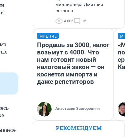
миллионера Дмитрия
ли
Беглова
вы
4 606
15
МНЕНИЕ
МНЕНИ
ема
Продашь за 3000, налог
«Маши
ные
возьмут с 4000. Что
полет
нам готовит новый
сравн
налоговый закон — он
Казах
коснется импорта и
даже репетиторов
весь
Анастасия Завгородняя
же
РЕКОМЕНДУЕМ
ываете