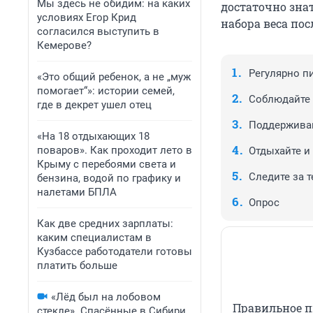
Мы здесь не обидим: на каких
достаточно зна
условиях Егор Крид
набора веса пос
согласился выступить в
Кемерове?
Регулярно п
«Это общий ребенок, а не „муж
помогает“»: истории семей,
Соблюдайте 
где в декрет ушел отец
Поддерживай
«На 18 отдыхающих 18
поваров». Как проходит лето в
Отдыхайте и
Крыму с перебоями света и
Следите за т
бензина, водой по графику и
налетами БПЛА
Опрос
Как две средних зарплаты:
каким специалистам в
Кузбассе работодатели готовы
платить больше
«Лёд был на лобовом
Правильное п
стекле». Спасённые в Сибири