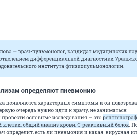
улова — врач-пульмонолог, кандидат медицинских нау
отделением дифференциальной диагностики Уральск
едовательского института фтизиопульмонологии.
ализам определяют пневмонию
ека появляются характерные симптомы и он подозревае
ервую очередь нужно идти к врачу, не заниматься
 провести основные исследования — это
рентгеногра
й клетки, общий анализ крови, С-реактивный белок
. П
ач определит, есть ли пневмония и какая: вирусная и