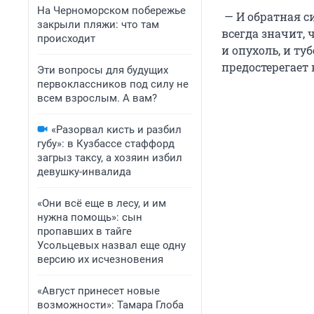
На Черноморском побережье
— И обратная си
закрыли пляжи: что там
всегда значит,
происходит
и опухоль, и ту
предостерегает 
Эти вопросы для будущих
первоклассников под силу не
всем взрослым. А вам?
«Разорвал кисть и разбил
губу»: в Кузбассе стаффорд
загрыз таксу, а хозяин избил
девушку-инвалида
«Они всё еще в лесу, и им
нужна помощь»: сын
пропавших в тайге
Усольцевых назвал еще одну
версию их исчезновения
«Август принесет новые
возможности»: Тамара Глоба