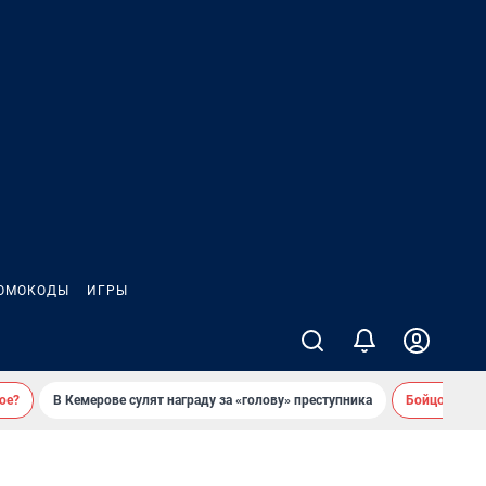
ОМОКОДЫ
ИГРЫ
ое?
В Кемерове сулят награду за «голову» преступника
Бойцовский 