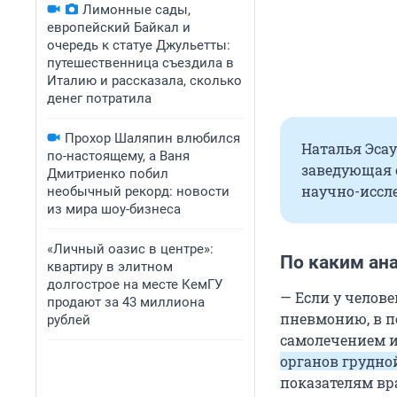
Лимонные сады,
европейский Байкал и
очередь к статуе Джульетты:
путешественница съездила в
Италию и рассказала, сколько
денег потратила
Прохор Шаляпин влюбился
Наталья Эса
по-настоящему, а Ваня
заведующая 
Дмитриенко побил
научно-иссл
необычный рекорд: новости
из мира шоу-бизнеса
«Личный оазис в центре»:
По каким ан
квартиру в элитном
долгострое на месте КемГУ
— Если у челов
продают за 43 миллиона
пневмонию, в п
рублей
самолечением и
органов грудно
показателям вр