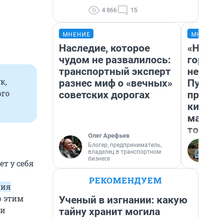
4 866
15
МНЕНИЕ
МНЕНИ
Наследие, которое
«Нет 
чудом не развалилось:
городо
транспортный эксперт
недоф
к,
разнес миф о «вечных»
Путеш
ого
советских дорогах
проех
килом
машин
того
Олег Арефьев
Блогер, предприниматель,
владелец в транспортном
бизнесе
т у себя
РЕКОМЕНДУЕМ
фия
о этим
Ученый в изгнании: какую
ли
тайну хранит могила