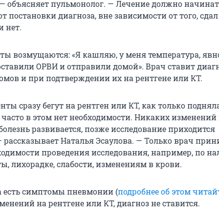
 — объясняет пульмонолог. — Лечение должно начинат
от постановки диагноза, вне зависимости от того, сда
 нет.
ты возмущаются: «Я кашляю, у меня температура, явн
оставили ОРВИ и отправили домой». Врач ставит диаг
мов и при подтверждении их на рентгене или КТ.
ты сразу бегут на рентген или КТ, как только поднял
 часто в этом нет необходимости. Никаких изменений 
и болезнь развивается, позже исследование приходится
— рассказывает Наталья Эсаулова. — Только врач при
ходимости проведения исследования, например, по н
ы, лихорадке, слабости, изменениям в крови.
а есть симптомы пневмонии (
подробнее об этом читай
менений на рентгене или КТ, диагноз не ставится.