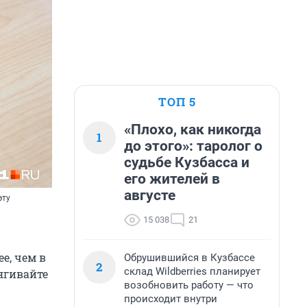
ТОП 5
«Плохо, как никогда
1
до этого»: таролог о
судьбе Кузбасса и
его жителей в
августе
эту
15 038
21
е, чем в
Обрушившийся в Кузбассе
2
склад Wildberries планирует
ягивайте
возобновить работу — что
происходит внутри