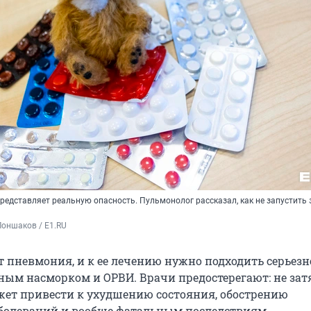
едставляет реальную опасность. Пульмонолог рассказал, как не запустить 
оншаков / E1.RU
т пневмония, и к ее лечению нужно подходить серьезне
ьным насморком и ОРВИ. Врачи предостерегают: не зат
ожет привести к ухудшению состояния, обострению
болеваний и вообще фатальным последствиям.