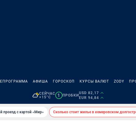
ЛЕПРОГРАММА
АФИША
ГОРОСКОП
КУРСЫ ВАЛЮТ
ZODY
ПР
USD 82,17
СЕЙЧАС
1
ПРОБКИ
+15°C
EUR 94,84
й проезд с картой «Мир»
Сколько стоит жилье в кемеровском долгостр