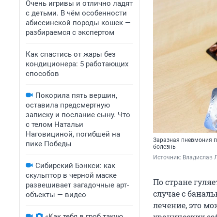
Очень игривы и отлично ладят
с детьми. В чём особенности
абиссинской породы кошек —
разбираемся с экспертом
Как спастись от жары без
кондиционера: 5 работающих
способов
Покорила пять вершин,
оставила предсмертную
записку и послание сыну. Что
с телом Натальи
Наговициной, погибшей на
Заразная пневмония пр
пике Победы
болезнь
Источник: 
Владислав Л
Сибирский Бэнкси: как
скульптор в черной маске
По стране гуляе
развешивает загадочные арт-
случае с банал
объекты — видео
лечение, это м
хронических за
«Как тебя в гроб такую