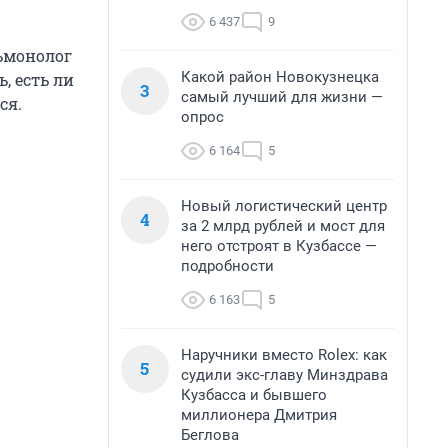
6 437
9
ьмонолог
Какой район Новокузнецка
ь, есть ли
3
самый лучший для жизни —
ся.
опрос
6 164
5
Новый логистический центр
4
за 2 млрд рублей и мост для
него отстроят в Кузбассе —
подробности
6 163
5
Наручники вместо Rolex: как
5
судили экс-главу Минздрава
Кузбасса и бывшего
миллионера Дмитрия
Беглова