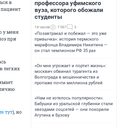
ься в
профессора уфимского
л пациент
вуза, которого обожали
студенты
14 часов
7 067
3
о у меня
«Позавтракал и побежал — это уже
ноз при
привычка»: история пермского
марафонца Владимира Никитина —
он стал чемпионом РФ 35 раз
ась
«Он мне угрожает и портит жизнь»:
в легких
москвич обвинил турагента из
Волгограда в мошенничестве и
нимает
пропаже почти миллиона рублей
аличию
«Нам не хотелось популярности».
Бабушки из уральской глубинки стали
звездами соцсетей — они покорили
те тут
), но
Агутина и Бузову