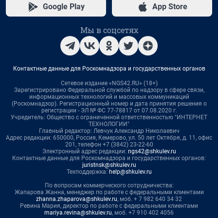
Google Play
App Store
Мы в соцсетях
Контактные данные для Роскомнадзора и государственных органов
Сетевое издание «NGS42.RU» (18+)
Зарегистрировано Федеральной службой по надзору в сфере связи,
информационных технологий и массовых коммуникаций
(Роскомнадзор). Регистрационный номер и дата принятия решения о
регистрации - ЭЛ № ФС 77-78817 от 07.08.2020 г.
Учредитель: Общество с ограниченной ответственностью "ИНТЕРНЕТ
ТЕХНОЛОГИИ"
Главный редактор: Левчук Александр Николаевич
Адрес редакции: 650000, Россия, Кемерово, ул. 50 лет Октября, д. 11, офис
201, телефон +7 (3842) 23-22-60
Электронный адрес редакции:
ngs42@shkulev.ru
Контактные данные для Роскомнадзора и государственных органов:
juristnsk@shkulev.ru
Техподдержка:
help@shkulev.ru
По вопросам коммерческого сотрудничества:
Жапарова Жанна, менеджер по работе с федеральными клиентами
zhanna.zhaparova@shkulev.ru
, моб. + 7 982 640 34 32
Ревина Мария, директор по работе с федеральными клиентами
mariya.revina@shkulev.ru
, моб. +7 910 402 4056