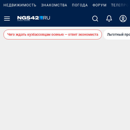
НЕДВИЖИМОСТЬ
ЗНАКОМСТВА
ПОГОДА
ФОРУМ
ТЕЛЕПРО
Чего ждать кузбассовцам осенью — ответ экономиста
Льготный про