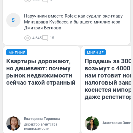
Наручники вместо Rolex: как судили экс-главу
5
Минздрава Кузбасса и бывшего миллионера
Дмитрия Беглова
4 645
15
МНЕНИЕ
МНЕНИЕ
Квартиры дорожают,
Продашь за 3000
но дешевеют: почему
возьмут с 4000.
рынок недвижимости
нам готовит но
сейчас такой странный
налоговый зако
коснется импор
даже репетитор
Екатерина Торопова
Анастасия Завг
директор агентства
недвижимости