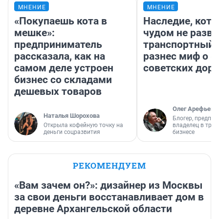
МНЕНИЕ
МНЕНИЕ
«Покупаешь кота в
Наследие, кото
мешке»:
чудом не разва
предприниматель
транспортный 
рассказала, как на
разнес миф о 
самом деле устроен
советских доро
бизнес со складами
дешевых товаров
Олег Арефьев
Наталья Шорохова
Блогер, предпри
Открыла кофейную точку на
владелец в тра
деньги соцразвития
бизнесе
РЕКОМЕНДУЕМ
«Вам зачем он?»: дизайнер из Москвы
за свои деньги восстанавливает дом в
деревне Архангельской области