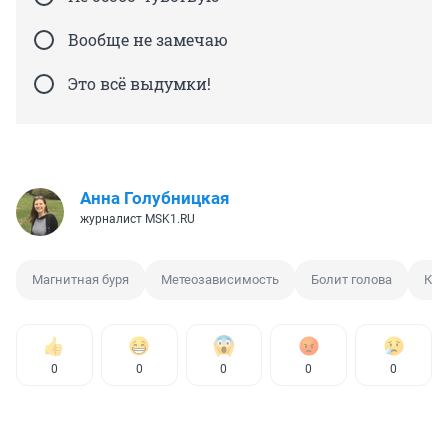
Вообще не замечаю
Это всё выдумки!
Анна Голубницкая
журналист MSK1.RU
Магнитная буря
Метеозависимость
Болит голова
Кал
0
0
0
0
0