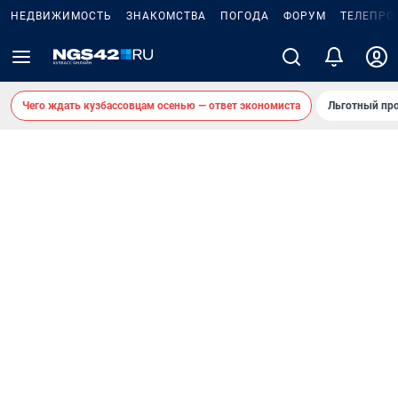
НЕДВИЖИМОСТЬ
ЗНАКОМСТВА
ПОГОДА
ФОРУМ
ТЕЛЕПРО
Чего ждать кузбассовцам осенью — ответ экономиста
Льготный про