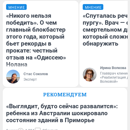
МНЕНИЕ
МНЕНИЕ
«Никого нельзя
«Спуталась речь
победить». О чем
пургу». Врач — о
главный блокбастер
смертельном ди
этого года, который
который сложн
бьет рекорды в
обнаружить
прокате: честный
отзыв на «Одиссею»
Нолана
Ирина Волкова
Главврач клиник
Стас Соколов
«Реабилитация д
Эксперт
Волковой»
РЕКОМЕНДУЕМ
«Выглядит, будто сейчас развалится»:
ребенка из Австралии шокировало
состояние зданий в Приморье