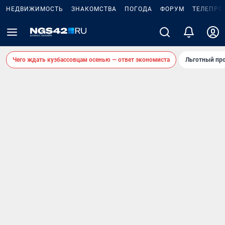
НЕДВИЖИМОСТЬ
ЗНАКОМСТВА
ПОГОДА
ФОРУМ
ТЕЛЕПРО
Чего ждать кузбассовцам осенью — ответ экономиста
Льготный про