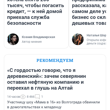
тысяч, чтобы погасить
рассказала, как
кредит, — к ней домой
самом деле ус
приехала служба
бизнес со скл
безопасности
дешевых това
Наталья Шорох
Ксения Владимирская
Открыла кофейн
Автор мнения
деньги соцразв
РЕКОМЕНДУЕМ
«С гордостью говорю, что я
деревенский»: зачем северянин
оставил нефтяную компанию и
переехал в глушь на Алтай
14 часов
8 466
1
Участницу шоу «Мама в 16» из Волгограда обвинили
в домогательствах к младенцу