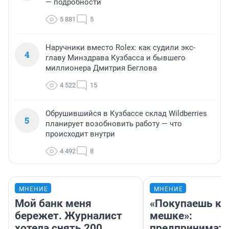
— подробности
5 881
5
Наручники вместо Rolex: как судили экс-
4
главу Минздрава Кузбасса и бывшего
миллионера Дмитрия Беглова
4 522
15
Обрушившийся в Кузбассе склад Wildberries
5
планирует возобновить работу — что
происходит внутри
4 492
8
МНЕНИЕ
МНЕНИЕ
Мой банк меня
«Покупаешь ко
бережет. Журналист
мешке»:
хотела снять 200
предпринимат