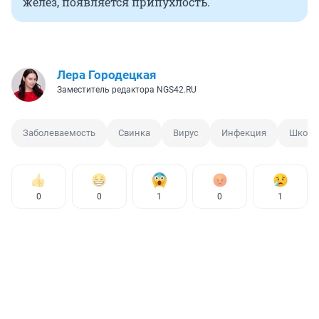
желез, появляется припухлость.
Лера Городецкая
Заместитель редактора NGS42.RU
Заболеваемость
Свинка
Вирус
Инфекция
Школь
0
0
1
0
1