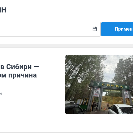
ин
Примен
 в Сибири —
чем причина
и