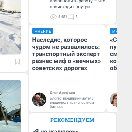
возобновить работу — что
происходит внутри
4 451
8
МНЕНИЕ
МНЕНИЕ
Наследие, которое
«Спутал
чудом не развалилось:
пургу».
транспортный эксперт
смерте
разнес миф о «вечных»
которы
советских дорогах
обнару
Олег Арефьев
Ир
Блогер, предприниматель,
Гл
владелец в транспортном
«Р
бизнесе
Во
РЕКОМЕНДУЕМ
«Я не жалуюсь».