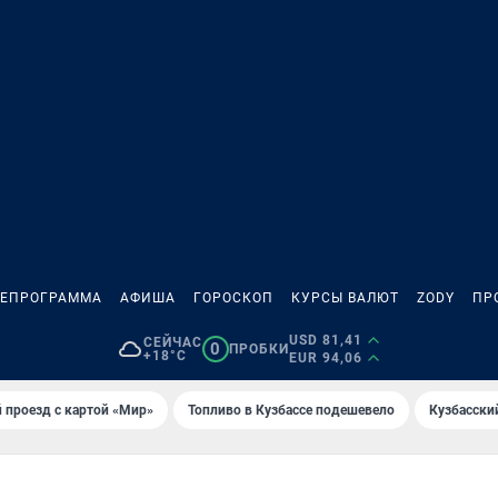
ЛЕПРОГРАММА
АФИША
ГОРОСКОП
КУРСЫ ВАЛЮТ
ZODY
ПР
USD 81,41
СЕЙЧАС
0
ПРОБКИ
+18°C
EUR 94,06
 проезд с картой «Мир»
Топливо в Кузбассе подешевело
Кузбасски