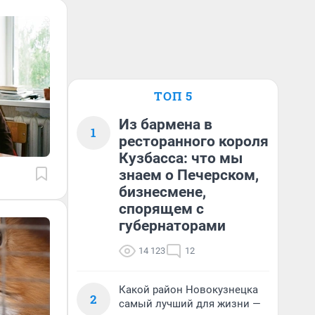
ТОП 5
Из бармена в
1
ресторанного короля
Кузбасса: что мы
знаем о Печерском,
бизнесмене,
спорящем с
губернаторами
14 123
12
Какой район Новокузнецка
2
самый лучший для жизни —