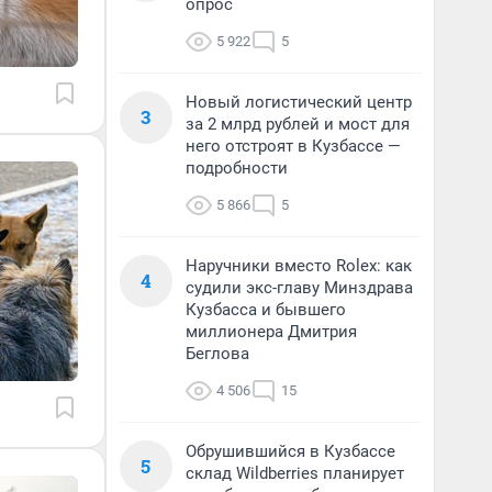
опрос
5 922
5
Новый логистический центр
3
за 2 млрд рублей и мост для
него отстроят в Кузбассе —
подробности
5 866
5
Наручники вместо Rolex: как
4
судили экс-главу Минздрава
Кузбасса и бывшего
миллионера Дмитрия
Беглова
4 506
15
Обрушившийся в Кузбассе
5
склад Wildberries планирует