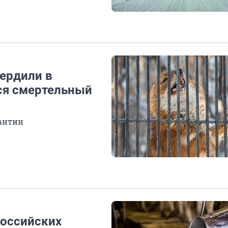
ердили в
тся смертельный
антин
российских