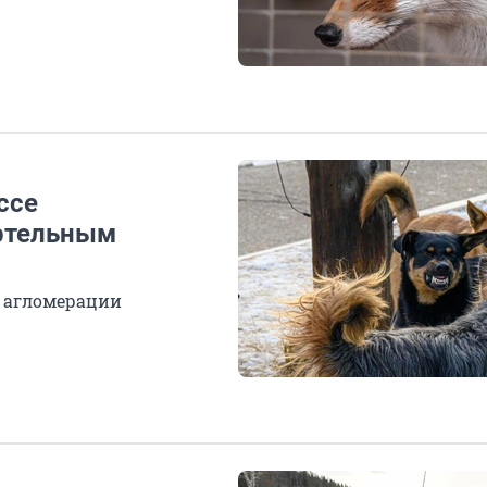
ссе
ртельным
й агломерации