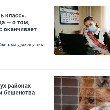
ь класс».
а — о том,
ас оканчивает
 обычных уроков у них
вух районах
и бешенства