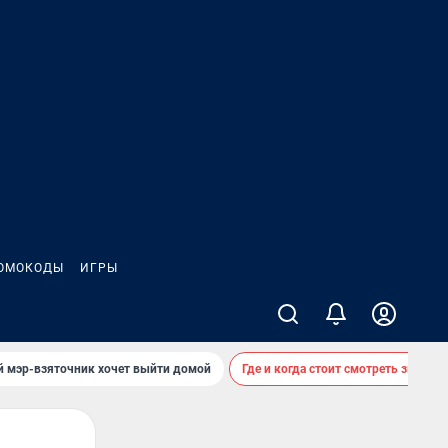
ОМОКОДЫ
ИГРЫ
й мэр-взяточник хочет выйти домой
Где и когда стоит смотреть звездоп