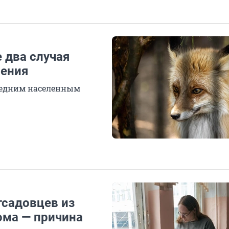
 два случая
жения
седним населенным
тсадовцев из
ома — причина