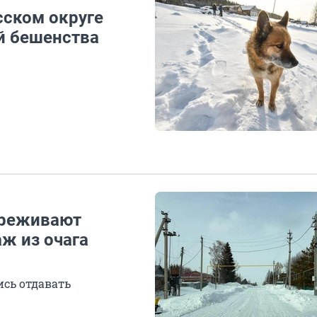
сском округе
й бешенства
ереживают
ж из очага
ись отдавать