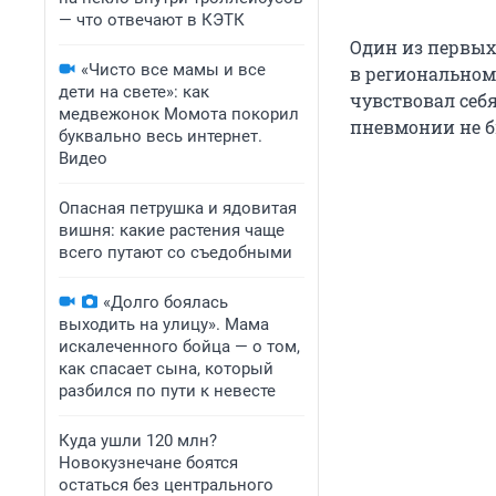
— что отвечают в КЭТК
Один из первых
«Чисто все мамы и все
в региональном
дети на свете»: как
чувствовал себ
медвежонок Момота покорил
пневмонии не бы
буквально весь интернет.
Видео
Опасная петрушка и ядовитая
вишня: какие растения чаще
всего путают со съедобными
«Долго боялась
выходить на улицу». Мама
искалеченного бойца — о том,
как спасает сына, который
разбился по пути к невесте
Куда ушли 120 млн?
Новокузнечане боятся
остаться без центрального