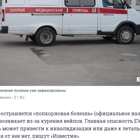
вления болезни уже зафиксированы
жанин / E1.RU
ространяется «попкорновая болезнь» (официальное на
 возникает из-за курения вейпов. Главная опасность EV
нь может привести к инвалидизации или даже к летал
ия от нее нет, пишут «Известия».