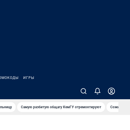
ОМОКОДЫ
ИГРЫ
ольницу
Самую разбитую общагу КемГУ отремонтируют
Сожительни