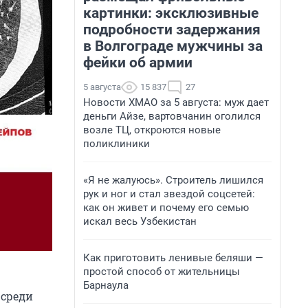
картинки: эксклюзивные
подробности задержания
в Волгограде мужчины за
фейки об армии
5 августа
15 837
27
Новости ХМАО за 5 августа: муж дает
деньги Айзе, вартовчанин оголился
возле ТЦ, откроются новые
поликлиники
«Я не жалуюсь». Строитель лишился
рук и ног и стал звездой соцсетей:
как он живет и почему его семью
искал весь Узбекистан
Как приготовить ленивые беляши —
простой способ от жительницы
Барнаула
 среди