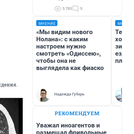
5 793
5
МНЕНИЕ
МНЕНИ
«Мы видим нового
Тепло
Нолана»: с каким
холод
настроем нужно
зимой
смотреть «Одиссею»,
ездит
чтобы она не
плюсы
выглядела как фиаско
ждения.
Надежда Губарь
РЕКОМЕНДУЕМ
Уважал иноагентов и
размещал фривольные