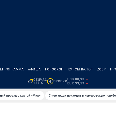
ЛЕПРОГРАММА
АФИША
ГОРОСКОП
КУРСЫ ВАЛЮТ
ZODY
ПР
USD 80,93
СЕЙЧАС
4
ПРОБКИ
+27°C
EUR 93,19
ный проезд с картой «Мир»
С чем люди приходят в кемеровскую психб