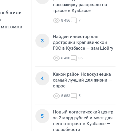
пассажирку разорвало на
трассе в Кузбассе
 сообщили
я
8 456
7
симптомов
Найден инвестор для
3
достройки Крапивинской
ГЭС в Кузбассе — зам Шойгу
6 430
35
Какой район Новокузнецка
4
самый лучший для жизни —
опрос
5 853
5
Новый логистический центр
5
за 2 млрд рублей и мост для
него отстроят в Кузбассе —
подробности