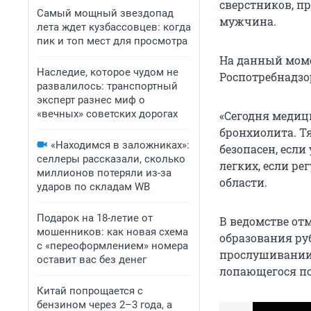
сверстников, пр
Самый мощный звездопад
мужчина.
лета ждет кузбассовцев: когда
пик и топ мест для просмотра
На данный моме
Наследие, которое чудом не
Роспотребнадзо
развалилось: транспортный
эксперт разнес миф о
«вечных» советских дорогах
«Сегодня медиц
бронхиолита. Т
«Находимся в заложниках»:
безопасен, если
селлеры рассказали, сколько
легких, если ре
миллионов потеряли из-за
области.
ударов по складам WB
Подарок на 18-летие от
В ведомстве отм
мошенников: как новая схема
образования ру
с «переоформлением» номера
прослушивании 
оставит вас без денег
лопающегося п
Китай попрощается с
бензином через 2–3 года, а