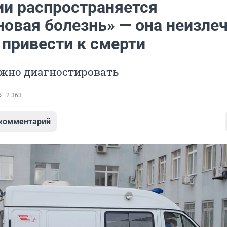
ии распространяется
новая болезнь» — она неизле
 привести к смерти
ожно диагностировать
2 363
 комментарий