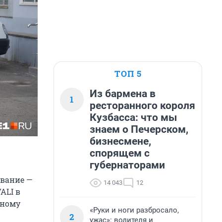
ТОП 5
Из бармена в
1
ресторанного короля
Кузбасса: что мы
знаем о Печерском,
бизнесмене,
спорящем с
губернаторами
звание —
14 043
12
ALI в
ьному
«Руки и ноги разбросало,
2
ужас»: водителя и