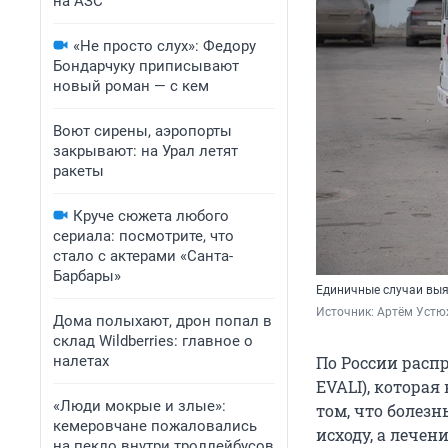
на АЗС
«Не просто слух»: Федору
Бондарчуку приписывают
новый роман — с кем
Воют сирены, аэропорты
закрывают: на Урал летят
ракеты
Круче сюжета любого
сериала: посмотрите, что
стало с актерами «Санта-
Барбары»
Единичные случаи выя
Источник: 
Артём Устю
Дома полыхают, дрон попал в
склад Wildberries: главное о
налетах
По России расп
EVALI), которая
«Люди мокрые и злые»:
том, что болез
кемеровчане пожаловались
исходу, а лечен
на пекло внутри троллейбусов