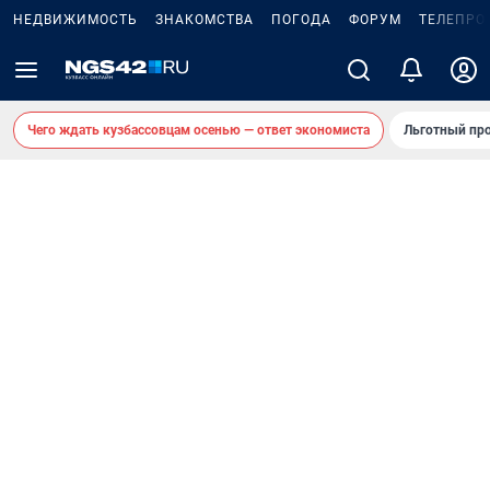
НЕДВИЖИМОСТЬ
ЗНАКОМСТВА
ПОГОДА
ФОРУМ
ТЕЛЕПРО
Чего ждать кузбассовцам осенью — ответ экономиста
Льготный про