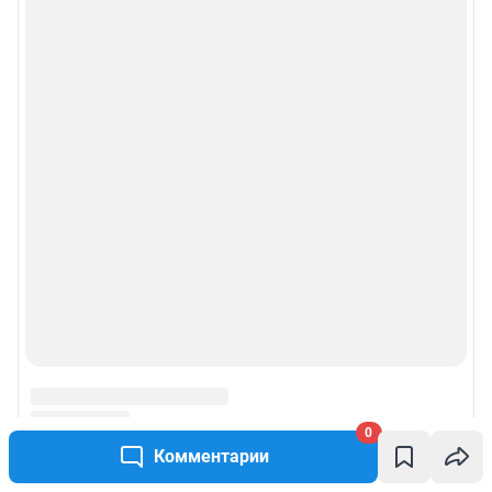
правила использования сайта
© ООО «Сеть городских порталов»
© ООО «Интернет Технологии»
0
Комментарии