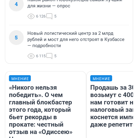
4
для жизни — опрос
6 126
5
Новый логистический центр за 2 млрд
5
рублей и мост для него отстроят в Кузбассе
— подробности
6 115
5
МНЕНИЕ
МНЕНИЕ
«Никого нельзя
Продашь за 300
победить». О чем
возьмут с 4000
главный блокбастер
нам готовит н
этого года, который
налоговый зако
бьет рекорды в
коснется импор
прокате: честный
даже репетито
отзыв на «Одиссею»