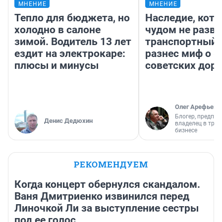
МНЕНИЕ
МНЕНИЕ
Тепло для бюджета, но
Наследие, кото
холодно в салоне
чудом не разва
зимой. Водитель 13 лет
транспортный 
ездит на электрокаре:
разнес миф о 
плюсы и минусы
советских доро
Олег Арефьев
Блогер, предпри
Денис Дедюхин
владелец в тра
бизнесе
РЕКОМЕНДУЕМ
Когда концерт обернулся скандалом.
Ваня Дмитриенко извинился перед
Линочкой Ли за выступление сестры
под ее голос