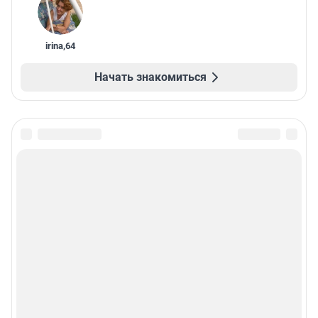
irina
,
64
Начать знакомиться