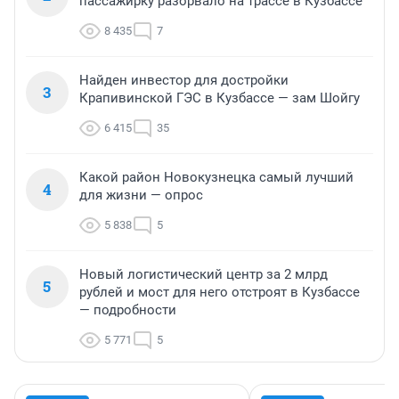
пассажирку разорвало на трассе в Кузбассе
8 435
7
Найден инвестор для достройки
3
Крапивинской ГЭС в Кузбассе — зам Шойгу
6 415
35
Какой район Новокузнецка самый лучший
4
для жизни — опрос
5 838
5
Новый логистический центр за 2 млрд
5
рублей и мост для него отстроят в Кузбассе
— подробности
5 771
5