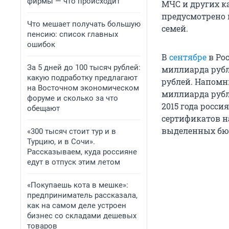
фирмы — что происходит
МЧС и других к
предусмотрено 
Что мешает получать большую
семей.
пенсию: список главных
ошибок
В
сентябре
в Ро
За 5 дней до 100 тысяч рублей:
миллиарда рубл
какую подработку предлагают
рублей. Напомни
на Восточном экономическом
миллиарда рубл
форуме и сколько за что
2015 года росс
обещают
сертификатов на
выделенных бю
«300 тысяч стоит тур и в
Турцию, и в Сочи».
Рассказываем, куда россияне
едут в отпуск этим летом
«Покупаешь кота в мешке»:
предприниматель рассказала,
как на самом деле устроен
бизнес со складами дешевых
товаров