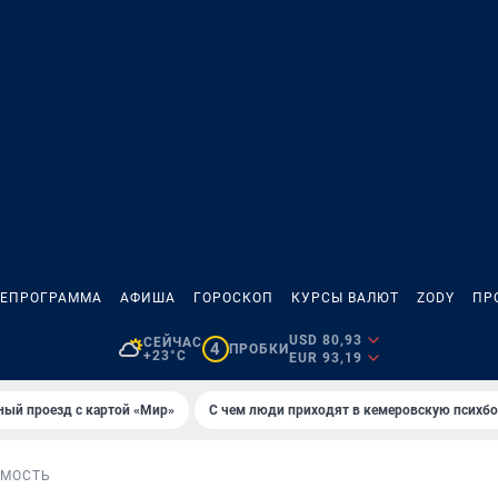
ЛЕПРОГРАММА
АФИША
ГОРОСКОП
КУРСЫ ВАЛЮТ
ZODY
ПР
USD 80,93
СЕЙЧАС
4
ПРОБКИ
+23°C
EUR 93,19
ный проезд с картой «Мир»
С чем люди приходят в кемеровскую психб
МОСТЬ