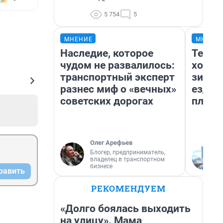
5 754
5
МНЕНИЕ
МНЕНИ
Наследие, которое
Тепло
чудом не развалилось:
холод
транспортный эксперт
зимой
разнес миф о «вечных»
ездит
советских дорогах
плюсы
Олег Арефьев
Блогер, предприниматель,
владелец в транспортном
бизнесе
равить
РЕКОМЕНДУЕМ
«Долго боялась выходить
на улицу». Мама