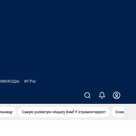
ОМОКОДЫ
ИГРЫ
ольницу
Самую разбитую общагу КемГУ отремонтируют
Сожительни