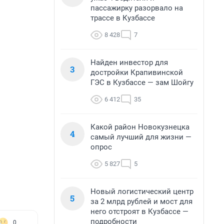
пассажирку разорвало на
трассе в Кузбассе
8 428
7
Найден инвестор для
3
достройки Крапивинской
ГЭС в Кузбассе — зам Шойгу
6 412
35
Какой район Новокузнецка
4
самый лучший для жизни —
опрос
5 827
5
Новый логистический центр
5
за 2 млрд рублей и мост для
него отстроят в Кузбассе —
подробности
0