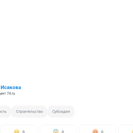
 Исакова
ент 74.ru
сть
Строительство
Субсидия
0
0
0