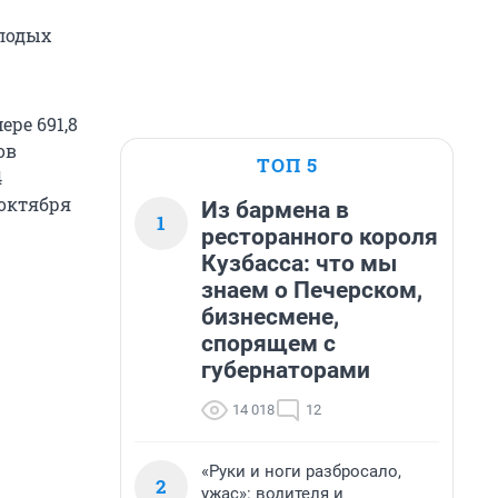
лодых
ре 691,8
ов
ТОП 5
4
 октября
Из бармена в
1
ресторанного короля
Кузбасса: что мы
знаем о Печерском,
бизнесмене,
спорящем с
губернаторами
14 018
12
«Руки и ноги разбросало,
2
ужас»: водителя и