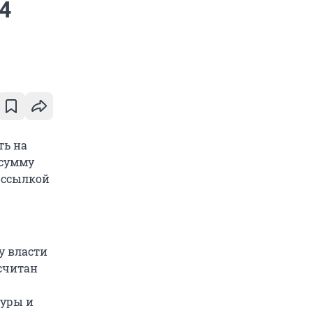
4
ть на
 сумму
о ссылкой
ду власти
ссчитан
туры и