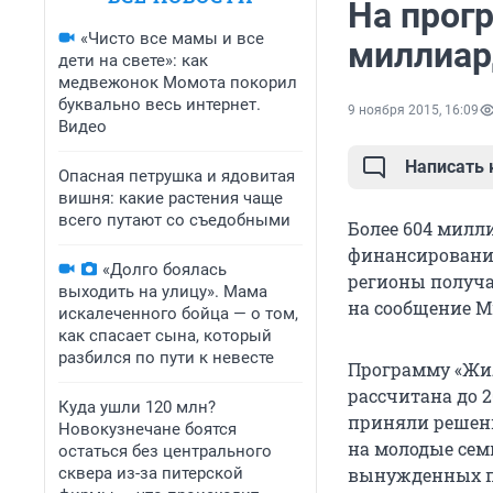
На прог
«Чисто все мамы и все
миллиар
дети на свете»: как
медвежонок Момота покорил
буквально весь интернет.
9 ноября 2015, 16:09
Видео
Написать
Опасная петрушка и ядовитая
вишня: какие растения чаще
всего путают со съедобными
Более 604 милл
финансировани
«Долго боялась
регионы получат
выходить на улицу». Мама
на сообщение М
искалеченного бойца — о том,
как спасает сына, который
разбился по пути к невесте
Программу «Жил
рассчитана до 2
Куда ушли 120 млн?
приняли решени
Новокузнечане боятся
на молодые семь
остаться без центрального
сквера из-за питерской
вынужденных пе