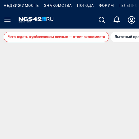
НЕДВИЖИМОСТЬ
ЗНАКОМСТВА
ПОГОДА
ФОРУМ
ТЕЛЕПРО
Чего ждать кузбассовцам осенью — ответ экономиста
Льготный про