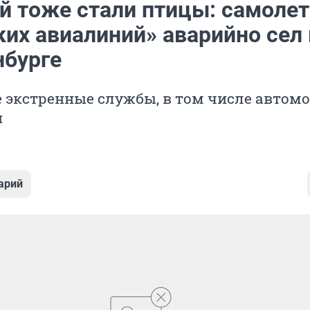
й тоже стали птицы: самолет
ких авиалиний» аварийно сел 
нбурге
е экстренные службы, в том числе автом
и
арий