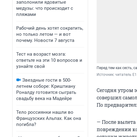
заполонили ядовитые
медузы: что происходит с
пляжами
Рабочий день хотят сократить,
но только летом — и вот
почему. Новости 7 августа
Тест на возраст мозга:
ответьте на эти 10 вопросов и
узнайте свой
Перед тем как сесть, с
Источник: 
читатель E1
Звездные гости в 500-
летнем соборе: Криштиану
Сегодня утром 
Роналду готовится сыграть
совершил самол
свадьбу века на Мадейре
По предварите
Тело россиянки нашли во
Французских Альпах. Как она
— После вылета
погибла?
повреждении ко
останки животн