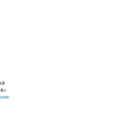
ий
й»:
поле
.