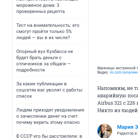
мороженое дома: 3
проверенных рецепта
Тест на внимательность: его
смогут пройти только 5%
людей — вы в их числе?
Опорный вуз Кузбасса не
будет брать деньги с
отличников за общаги —
Вереницы экстренной 
подробности
Видео:
vk.com/avianew
За какие публикации в
Напомним, не т
соцсетях вас уволят с работы:
аварийную поса
список
Airbus 321 с 2
Никто из людей
Людям приходят уведомления
о зачислении денег на счет:
почему верить этому опасно
Мария З
Редактор и
В СССР его бы расстреляли: в