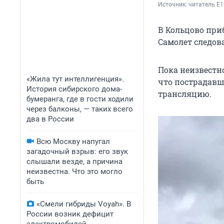
Источник: 
читатель E1
В Кольцово пр
Самолет следов
Пока неизвестно
«Жила тут интеллигенция».
что пострадавш
История сибирского дома-
трансляцию.
бумеранга, где в гости ходили
через балконы, — таких всего
два в России
Всю Москву напугал
загадочный взрыв: его звук
слышали везде, а причина
неизвестна. Что это могло
быть
«Смели гибриды Voyah». В
России возник дефицит