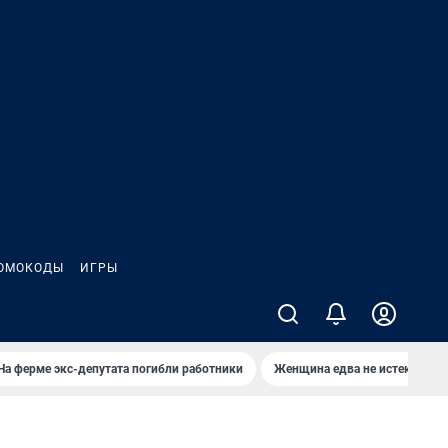
ОМОКОДЫ
ИГРЫ
На ферме экс-депутата погибли работники
Женщина едва не истекла кро