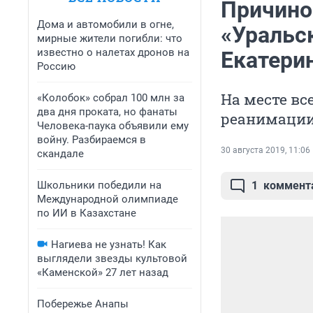
Причино
Дома и автомобили в огне,
«Уральс
мирные жители погибли: что
известно о налетах дронов на
Екатери
Россию
На месте вс
«Колобок» собрал 100 млн за
два дня проката, но фанаты
реанимаци
Человека-паука объявили ему
войну. Разбираемся в
30 августа 2019, 11:06
скандале
Школьники победили на
1
коммент
Международной олимпиаде
по ИИ в Казахстане
Нагиева не узнать! Как
выглядели звезды культовой
«Каменской» 27 лет назад
Побережье Анапы