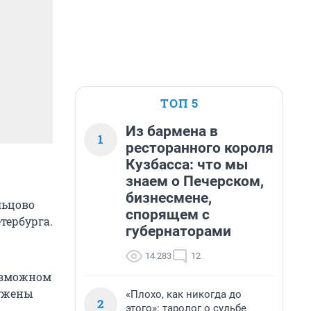
ТОП 5
Из бармена в
1
ресторанного короля
Кузбасса: что мы
знаем о Печерском,
бизнесмене,
льцово
спорящем с
тербурга.
губернаторами
14 283
12
возможном
ружены
«Плохо, как никогда до
2
этого»: таролог о судьбе