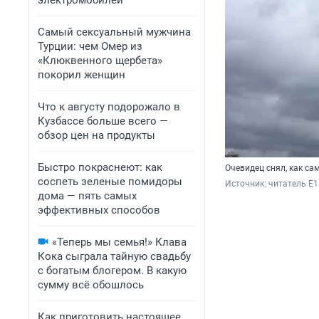
электромобилей
Самый сексуальный мужчина
Турции: чем Омер из
«Клюквенного щербета»
покорил женщин
Что к августу подорожало в
Кузбассе больше всего —
обзор цен на продукты
Быстро покраснеют: как
Очевидец снял, как са
соспеть зеленые помидоры
Источник: 
читатель E1
дома — пять самых
эффективных способов
«Теперь мы семья!» Клава
Кока сыграла тайную свадьбу
с богатым блогером. В какую
сумму всё обошлось
Как приготовить настоящее