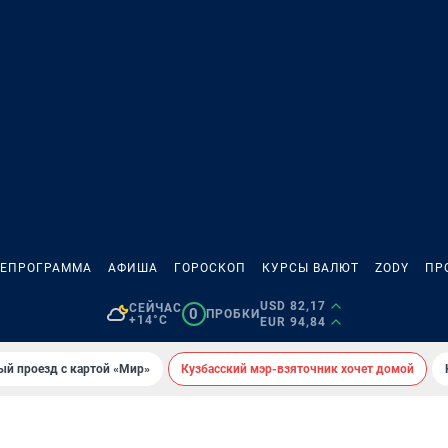
ЛЕПРОГРАММА
АФИША
ГОРОСКОП
КУРСЫ ВАЛЮТ
ZODY
ПР
USD 82,17
СЕЙЧАС
0
ПРОБКИ
+14°C
EUR 94,84
ый проезд с картой «Мир»
Кузбасский мэр-взяточник хочет домой