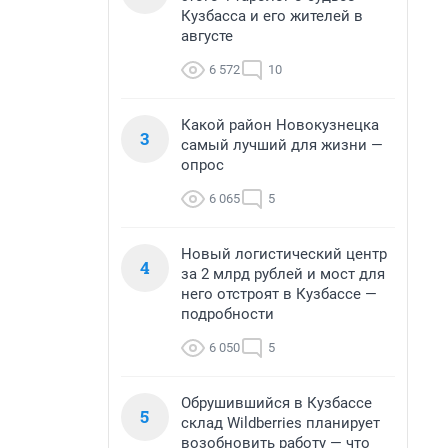
Кузбасса и его жителей в
августе
6 572
10
Какой район Новокузнецка
3
самый лучший для жизни —
опрос
6 065
5
Новый логистический центр
4
за 2 млрд рублей и мост для
него отстроят в Кузбассе —
подробности
6 050
5
Обрушившийся в Кузбассе
5
склад Wildberries планирует
возобновить работу — что