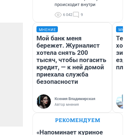
происходит внутри
6 042
9
МНЕНИЕ
МНЕНИ
Мой банк меня
Тепло
бережет. Журналист
холод
хотела снять 200
зимой
тысяч, чтобы погасить
ездит
кредит, — к ней домой
плюсы
приехала служба
безопасности
Ксения Владимирская
Автор мнения
РЕКОМЕНДУЕМ
«Напоминает куриное