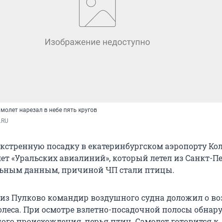
амолет нарезал в небе пять кругов
.RU
экстренную посадку в екатеринбургском аэропорту Ко
ет «Уральских авиалиний», который летел из Санкт-Пе
льным данным, причиной ЧП стали птицы.
 из Пулково командир воздушного судна доложил о 
леса. При осмотре взлетно-посадочной полосы обна
ого происхождения, перья птиц. Самолет готовится к