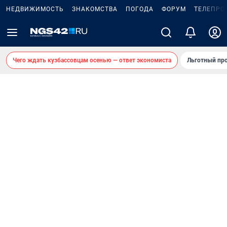
НЕДВИЖИМОСТЬ
ЗНАКОМСТВА
ПОГОДА
ФОРУМ
ТЕЛЕПРО
Чего ждать кузбассовцам осенью — ответ экономиста
Льготный про