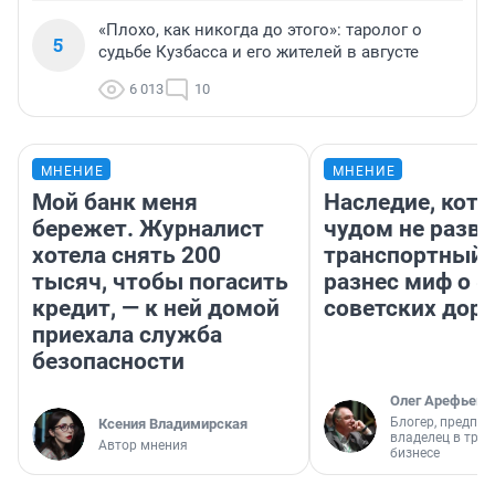
«Плохо, как никогда до этого»: таролог о
5
судьбе Кузбасса и его жителей в августе
6 013
10
МНЕНИЕ
МНЕНИЕ
Мой банк меня
Наследие, кото
бережет. Журналист
чудом не разва
хотела снять 200
транспортный 
тысяч, чтобы погасить
разнес миф о 
кредит, — к ней домой
советских доро
приехала служба
безопасности
Олег Арефьев
Блогер, предпри
Ксения Владимирская
владелец в тра
Автор мнения
бизнесе