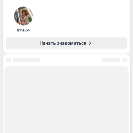
irina
,
64
Начать знакомиться