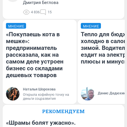
Дмитрия Беглова
4 836
15
МНЕНИЕ
МНЕНИЕ
«Покупаешь кота в
Тепло для бюдж
мешке»:
холодно в сало
предприниматель
зимой. Водитель
рассказала, как на
ездит на электр
самом деле устроен
плюсы и минус
бизнес со складами
дешевых товаров
Наталья Шорохова
Денис Дедюхин
Открыла кофейную точку на
деньги соцразвития
РЕКОМЕНДУЕМ
«Шрамы болят ужасно».