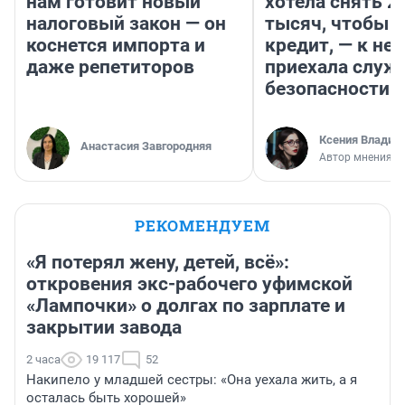
нам готовит новый
хотела снять 2
налоговый закон — он
тысяч, чтобы п
коснется импорта и
кредит, — к не
даже репетиторов
приехала служ
безопасности
Ксения Владим
Анастасия Завгородняя
Автор мнения
РЕКОМЕНДУЕМ
«Я потерял жену, детей, всё»:
откровения экс-рабочего уфимской
«Лампочки» о долгах по зарплате и
закрытии завода
2 часа
19 117
52
Накипело у младшей сестры: «Она уехала жить, а я
осталась быть хорошей»