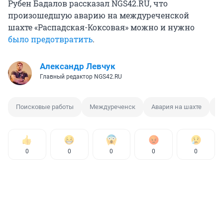
Рубен Бадалов рассказал NGS42.RU, что
произошедшую аварию на междуреченской
шахте «Распадская-Коксовая» можно и нужно
было предотвратить
.
Александр Левчук
Главный редактор NGS42.RU
Поисковые работы
Междуреченск
Авария на шахте
О
0
0
0
0
0