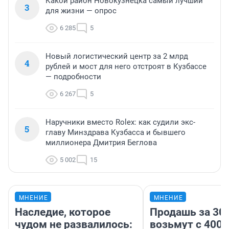
Какой район Новокузнецка самый лучший
3
для жизни — опрос
6 285
5
Новый логистический центр за 2 млрд
4
рублей и мост для него отстроят в Кузбассе
— подробности
6 267
5
Наручники вместо Rolex: как судили экс-
5
главу Минздрава Кузбасса и бывшего
миллионера Дмитрия Беглова
5 002
15
МНЕНИЕ
МНЕНИЕ
Наследие, которое
Продашь за 300
чудом не развалилось:
возьмут с 4000