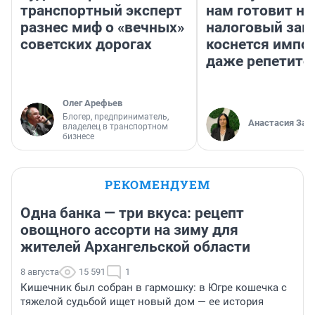
транспортный эксперт
нам готовит н
разнес миф о «вечных»
налоговый зако
советских дорогах
коснется импор
даже репетито
Олег Арефьев
Блогер, предприниматель,
Анастасия Зав
владелец в транспортном
бизнесе
РЕКОМЕНДУЕМ
Одна банка — три вкуса: рецепт
овощного ассорти на зиму для
жителей Архангельской области
8 августа
15 591
1
Кишечник был собран в гармошку: в Югре кошечка с
тяжелой судьбой ищет новый дом — ее история