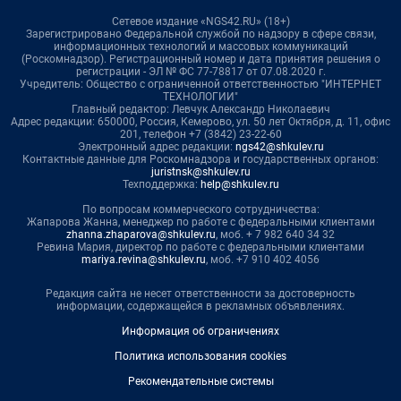
Сетевое издание «NGS42.RU» (18+)
Зарегистрировано Федеральной службой по надзору в сфере связи,
информационных технологий и массовых коммуникаций
(Роскомнадзор). Регистрационный номер и дата принятия решения о
регистрации - ЭЛ № ФС 77-78817 от 07.08.2020 г.
Учредитель: Общество с ограниченной ответственностью "ИНТЕРНЕТ
ТЕХНОЛОГИИ"
Главный редактор: Левчук Александр Николаевич
Адрес редакции: 650000, Россия, Кемерово, ул. 50 лет Октября, д. 11, офис
201, телефон +7 (3842) 23-22-60
Электронный адрес редакции:
ngs42@shkulev.ru
Контактные данные для Роскомнадзора и государственных органов:
juristnsk@shkulev.ru
Техподдержка:
help@shkulev.ru
По вопросам коммерческого сотрудничества:
Жапарова Жанна, менеджер по работе с федеральными клиентами
zhanna.zhaparova@shkulev.ru
, моб. + 7 982 640 34 32
Ревина Мария, директор по работе с федеральными клиентами
mariya.revina@shkulev.ru
, моб. +7 910 402 4056
Редакция сайта не несет ответственности за достоверность
информации, содержащейся в рекламных объявлениях.
Информация об ограничениях
Политика использования cookies
Рекомендательные системы