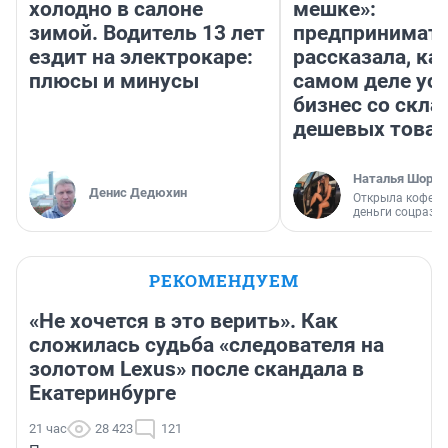
холодно в салоне
мешке»:
зимой. Водитель 13 лет
предпринимат
ездит на электрокаре:
рассказала, как
плюсы и минусы
самом деле ус
бизнес со скл
дешевых това
Наталья Шорох
Денис Дедюхин
Открыла кофейн
деньги соцразв
РЕКОМЕНДУЕМ
«Не хочется в это верить». Как
сложилась судьба «следователя на
золотом Lexus» после скандала в
Екатеринбурге
21 час
28 423
121