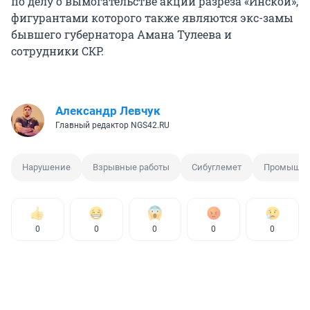
по делу о вымогательстве акций разреза «Инской»,
фигурантами которого также являются экс-замы
бывшего губернатора Амана Тулеева и
сотрудники СКР.
Александр Левчук
Главный редактор NGS42.RU
Нарушение
Взрывные работы
Сибуглемет
Промышле
0
0
0
0
0