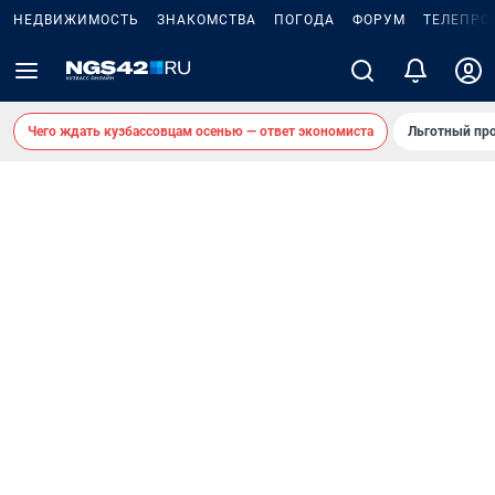
НЕДВИЖИМОСТЬ
ЗНАКОМСТВА
ПОГОДА
ФОРУМ
ТЕЛЕПРО
Чего ждать кузбассовцам осенью — ответ экономиста
Льготный про