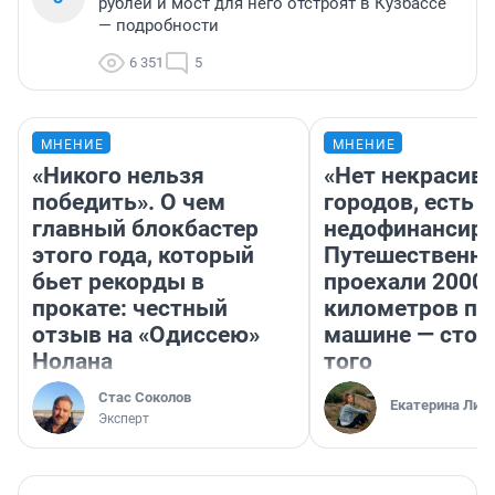
рублей и мост для него отстроят в Кузбассе
— подробности
6 351
5
МНЕНИЕ
МНЕНИЕ
«Никого нельзя
«Нет некрасив
победить». О чем
городов, есть
главный блокбастер
недофинансиро
этого года, который
Путешественн
бьет рекорды в
проехали 2000
прокате: честный
километров по 
отзыв на «Одиссею»
машине — стои
Нолана
того
Стас Соколов
Екатерина Лит
Эксперт