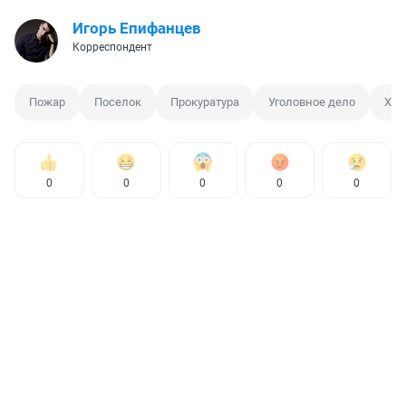
Игорь Епифанцев
Корреспондент
Пожар
Поселок
Прокуратура
Уголовное дело
Хал
0
0
0
0
0