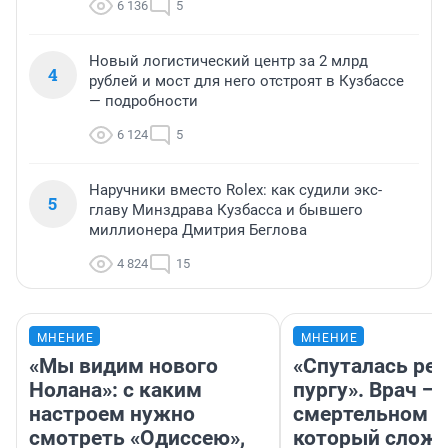
6 136
5
Новый логистический центр за 2 млрд
4
рублей и мост для него отстроят в Кузбассе
— подробности
6 124
5
Наручники вместо Rolex: как судили экс-
5
главу Минздрава Кузбасса и бывшего
миллионера Дмитрия Беглова
4 824
15
МНЕНИЕ
МНЕНИЕ
«Мы видим нового
«Спуталась реч
Нолана»: с каким
пургу». Врач — 
настроем нужно
смертельном д
смотреть «Одиссею»,
который слож