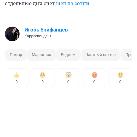
отдельные дни счет
шел
на сотни
.
Игорь Епифанцев
Корреспондент
Пожар
Мариинск
Роддом
Частный сектор
Прот
0
0
0
0
0