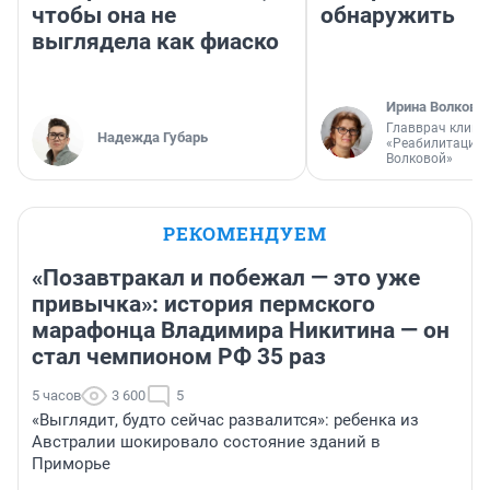
чтобы она не
обнаружить
выглядела как фиаско
Ирина Волкова
Главврач клини
Надежда Губарь
«Реабилитация 
Волковой»
РЕКОМЕНДУЕМ
«Позавтракал и побежал — это уже
привычка»: история пермского
марафонца Владимира Никитина — он
стал чемпионом РФ 35 раз
5 часов
3 600
5
«Выглядит, будто сейчас развалится»: ребенка из
Австралии шокировало состояние зданий в
Приморье