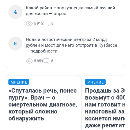
Какой район Новокузнецка самый лучший
4
для жизни — опрос
5 915
5
Новый логистический центр за 2 млрд
5
рублей и мост для него отстроят в Кузбассе
— подробности
5 859
5
МНЕНИЕ
МНЕНИЕ
«Спуталась речь, понес
Продашь за 300
пургу». Врач — о
возьмут с 4000
смертельном диагнозе,
нам готовит н
который сложно
налоговый зако
обнаружить
коснется импор
даже репетито