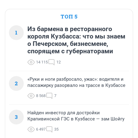
ТОП 5
Из бармена в ресторанного
1
короля Кузбасса: что мы знаем
о Печерском, бизнесмене,
спорящем с губернаторами
14 115
12
«Руки и ноги разбросало, ужас»: водителя и
2
пассажирку разорвало на трассе в Кузбассе
8 568
7
Найден инвестор для достройки
3
Крапивинской ГЭС в Кузбассе — зам Шойгу
6 497
35