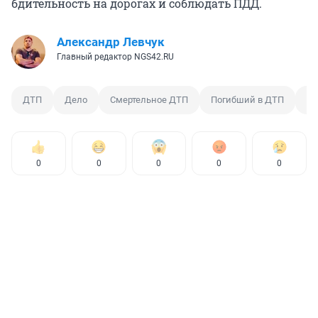
бдительность на дорогах и соблюдать ПДД.
Александр Левчук
Главный редактор NGS42.RU
ДТП
Дело
Смертельное ДТП
Погибший в ДТП
Ст
0
0
0
0
0