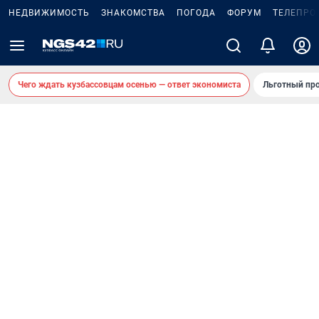
НЕДВИЖИМОСТЬ
ЗНАКОМСТВА
ПОГОДА
ФОРУМ
ТЕЛЕПРО
Чего ждать кузбассовцам осенью — ответ экономиста
Льготный про