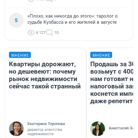
«Плохо, как никогда до этого»: таролог о
5
судьбе Кузбасса и его жителей в августе
6 127
10
МНЕНИЕ
МНЕНИЕ
Квартиры дорожают,
Продашь за 300
но дешевеют: почему
возьмут с 4000
рынок недвижимости
нам готовит н
сейчас такой странный
налоговый зако
коснется импор
даже репетито
Екатерина Торопова
Анастасия Зав
директор агентства
недвижимости