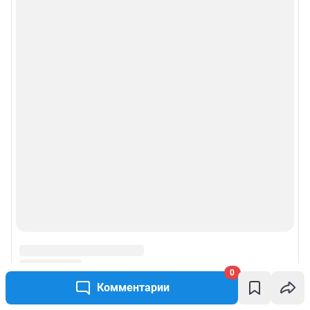
Рубрики
Реклама на сайте
Прайс-лист
О компании
Наши награды
Наши вакансии
Техподдержка
Предвыборная агитация
0
Комментарии
Все города сети