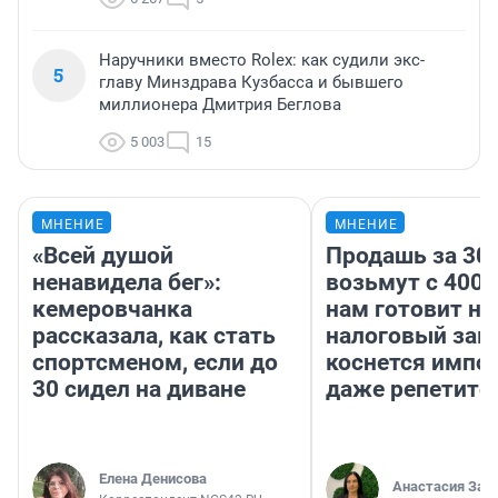
Наручники вместо Rolex: как судили экс-
5
главу Минздрава Кузбасса и бывшего
миллионера Дмитрия Беглова
5 003
15
МНЕНИЕ
МНЕНИЕ
«Всей душой
Продашь за 300
ненавидела бег»:
возьмут с 4000
кемеровчанка
нам готовит н
рассказала, как стать
налоговый зако
спортсменом, если до
коснется импор
30 сидел на диване
даже репетито
Елена Денисова
Анастасия Зав