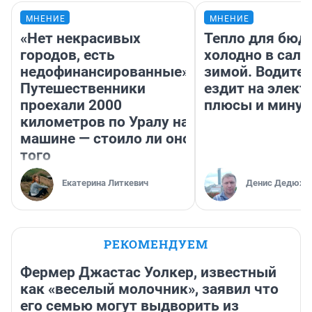
МНЕНИЕ
МНЕНИЕ
«Нет некрасивых
Тепло для бюд
городов, есть
холодно в сало
недофинансированные».
зимой. Водител
Путешественники
ездит на элект
проехали 2000
плюсы и мину
километров по Уралу на
машине — стоило ли оно
того
Екатерина Литкевич
Денис Дедюхи
РЕКОМЕНДУЕМ
Фермер Джастас Уолкер, известный
как «веселый молочник», заявил что
его семью могут выдворить из