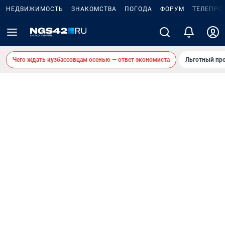
НЕДВИЖИМОСТЬ
ЗНАКОМСТВА
ПОГОДА
ФОРУМ
ТЕЛЕПРО
Чего ждать кузбассовцам осенью — ответ экономиста
Льготный про