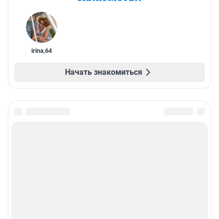
irina
,
64
Начать знакомиться