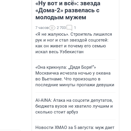
«Ну вот и всё»: звезда
«Дома-2» развелась с
молодым мужем
7 часов
2 703
1
«Я не жалуюсь». Строитель лишился
рук и ног и стал звездой соцсетей:
как он живет и почему его семью
искал весь Узбекистан
«Она крикнула: „Дядя Боря!“»
Москвичка исчезла ночью у океана
во Вьетнаме. Что произошло в
последние минуты пропажи девушки
AI-AINA: Атака на соцсети депутатов,
бюджета вузов не хватило лучшим и
сколько стоит арбуз
Новости ХМАО за 5 августа: муж дает