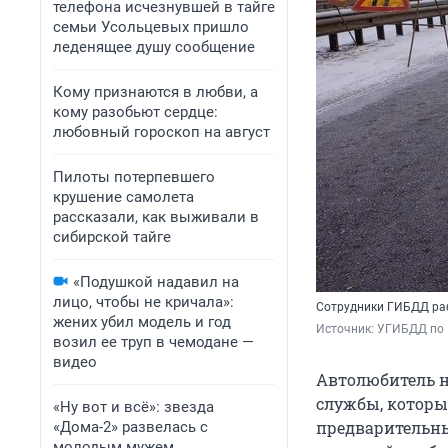
телефона исчезнувшей в тайге
семьи Усольцевых пришло
леденящее душу сообщение
Кому признаются в любви, а
кому разобьют сердце:
любовный гороскоп на август
Пилоты потерпевшего
крушение самолета
рассказали, как выживали в
сибирской тайге
«Подушкой надавил на
лицо, чтобы не кричала»:
Сотрудники ГИБДД ра
жених убил модель и год
Источник: 
УГИБДД по 
возил ее труп в чемодане —
видео
Автолюбитель н
службы, которы
«Ну вот и всё»: звезда
предварительны
«Дома-2» развелась с
молодым мужем