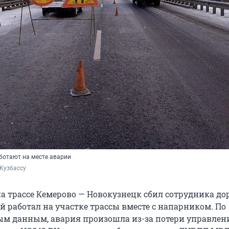
ботают на месте аварии
Кузбассу
а трассе Кемерово — Новокузнецк сбил сотрудника д
й работал на участке трассы вместе с напарником. По
м данным, авария произошла из-за потери управлен