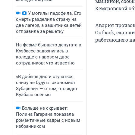
машиной, сообщ
Кемеровской об
У могилы педофила. Его
смерть разделила страну на
Авария произошл
два лагеря, а защитника детей
отправила за решетку
Outback, ехавши
работающего на
На ферме бывшего депутата в
Кузбассе задохнулись в
колодце с навозом двое
сотрудников: что известно
«В добыче дно и стучаться
снизу не будут»: экономист
Зубаревич — о том, что ждет
Кузбасс осенью
Больше не скрывает:
Полина Гагарина показала
романтичные кадры с новым
избранником