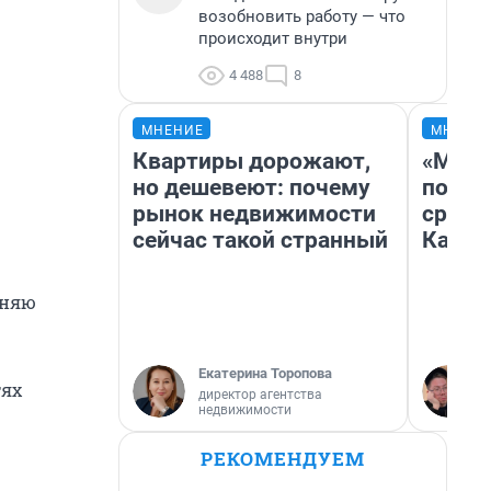
возобновить работу — что
происходит внутри
4 488
8
МНЕНИЕ
МНЕНИ
Квартиры дорожают,
«Маши
но дешевеют: почему
полет
рынок недвижимости
сравн
сейчас такой странный
Казах
сняю
Екатерина Торопова
тях
директор агентства
недвижимости
РЕКОМЕНДУЕМ