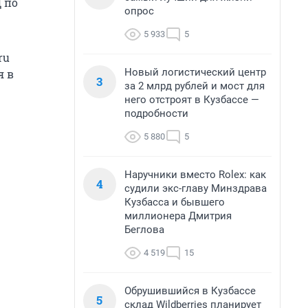
 по
опрос
5 933
5
ru
Новый логистический центр
я в
3
за 2 млрд рублей и мост для
него отстроят в Кузбассе —
подробности
5 880
5
Наручники вместо Rolex: как
4
судили экс-главу Минздрава
Кузбасса и бывшего
миллионера Дмитрия
Беглова
4 519
15
Обрушившийся в Кузбассе
5
склад Wildberries планирует