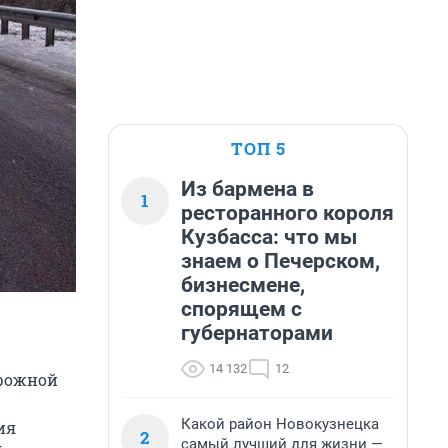
ТОП 5
Из бармена в
1
ресторанного короля
Кузбасса: что мы
знаем о Печерском,
бизнесмене,
спорящем с
губернаторами
14 132
12
орожной
Какой район Новокузнецка
ия
2
самый лучший для жизни —