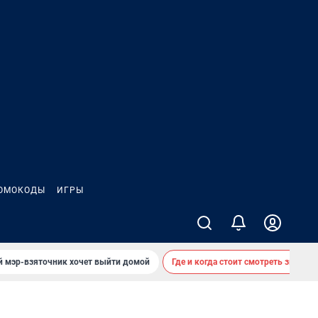
ОМОКОДЫ
ИГРЫ
й мэр-взяточник хочет выйти домой
Где и когда стоит смотреть звездоп