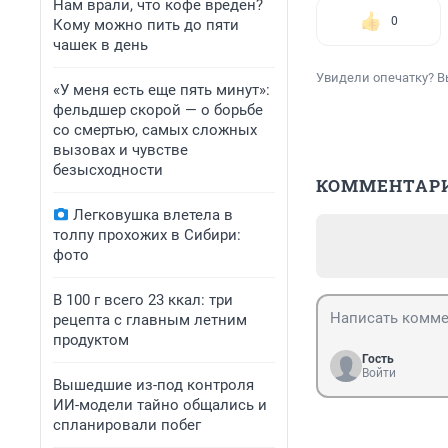
Нам врали, что кофе вреден?
0
Кому можно пить до пяти
чашек в день
Увидели опечатку? В
«У меня есть еще пять минут»:
фельдшер скорой — о борьбе
со смертью, самых сложных
вызовах и чувстве
безысходности
КОММЕНТАР
Легковушка влетела в
толпу прохожих в Сибири:
фото
В 100 г всего 23 ккал: три
рецепта с главным летним
продуктом
Гость
Войти
Вышедшие из-под контроля
ИИ-модели тайно общались и
спланировали побег