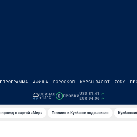
ЛЕПРОГРАММА
АФИША
ГОРОСКОП
КУРСЫ ВАЛЮТ
ZODY
ПР
USD 81,41
СЕЙЧАС
0
ПРОБКИ
+18°C
EUR 94,06
 проезд с картой «Мир»
Топливо в Кузбассе подешевело
Кузбасски