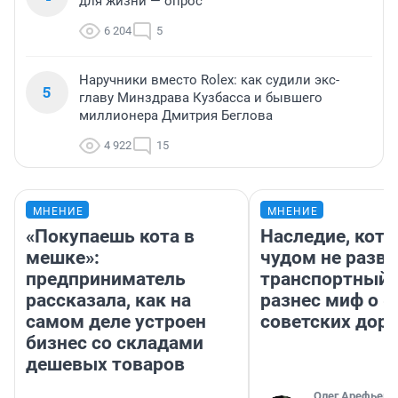
для жизни — опрос
6 204
5
Наручники вместо Rolex: как судили экс-
5
главу Минздрава Кузбасса и бывшего
миллионера Дмитрия Беглова
4 922
15
МНЕНИЕ
МНЕНИЕ
«Покупаешь кота в
Наследие, кото
мешке»:
чудом не разва
предприниматель
транспортный 
рассказала, как на
разнес миф о 
самом деле устроен
советских доро
бизнес со складами
дешевых товаров
Олег Арефьев