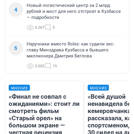
Новый логистический центр за 2 млрд
4
рублей и мост для него отстроят в Кузбассе
— подробности
6 267
5
Наручники вместо Rolex: как судили экс-
5
главу Минздрава Кузбасса и бывшего
миллионера Дмитрия Беглова
5 002
15
МНЕНИЕ
МНЕНИЕ
«Финал не совпал с
«Всей душой
ожиданиями»: стоит ли
ненавидела бег
смотреть фильм
кемеровчанка
«Старый орел» на
рассказала, ка
большом экране —
спортсменом, е
честная рецензия
30 сидел на ди