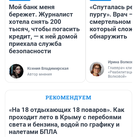
Мой банк меня
«Спуталась реч
бережет. Журналист
пургу». Врач — 
хотела снять 200
смертельном д
тысяч, чтобы погасить
который слож
кредит, — к ней домой
обнаружить
приехала служба
безопасности
Ирина Волкова
Главврач клини
Ксения Владимирская
«Реабилитация 
Автор мнения
Волковой»
РЕКОМЕНДУЕМ
«На 18 отдыхающих 18 поваров». Как
проходит лето в Крыму с перебоями
света и бензина, водой по графику и
налетами БПЛА