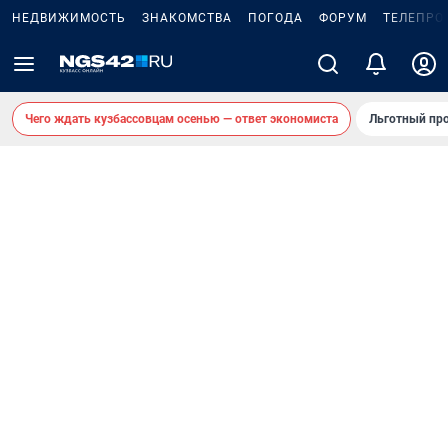
НЕДВИЖИМОСТЬ
ЗНАКОМСТВА
ПОГОДА
ФОРУМ
ТЕЛЕПРО
Чего ждать кузбассовцам осенью — ответ экономиста
Льготный про