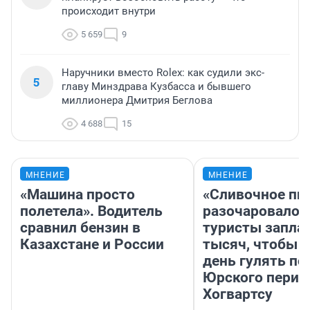
происходит внутри
5 659
9
Наручники вместо Rolex: как судили экс-
5
главу Минздрава Кузбасса и бывшего
миллионера Дмитрия Беглова
4 688
15
МНЕНИЕ
МНЕНИЕ
«Машина просто
«Сливочное пи
полетела». Водитель
разочаровало»
сравнил бензин в
туристы запла
Казахстане и России
тысяч, чтобы 
день гулять по
Юрского перио
Хогвартсу