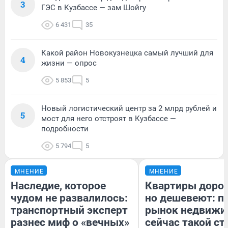
3
ГЭС в Кузбассе — зам Шойгу
6 431
35
Какой район Новокузнецка самый лучший для
4
жизни — опрос
5 853
5
Новый логистический центр за 2 млрд рублей и
5
мост для него отстроят в Кузбассе —
подробности
5 794
5
МНЕНИЕ
МНЕНИЕ
Наследие, которое
Квартиры доро
чудом не развалилось:
но дешевеют: п
транспортный эксперт
рынок недвижи
разнес миф о «вечных»
сейчас такой с