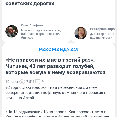
советских дорогах
Олег Арефьев
Екатерина Тороп
Блогер, предприниматель,
владелец в транспортном
директор агентст
бизнесе
недвижимости
РЕКОМЕНДУЕМ
«Не привози их мне в третий раз».
Читинец 40 лет разводит голубей,
которые всегда к нему возвращаются
10 часов
7 511
9
«С гордостью говорю, что я деревенский»: зачем
северянин оставил нефтяную компанию и переехал в
глушь на Алтай
«На 18 отдыхающих 18 поваров». Как проходит лето в
Крыму с перебоями света и бензина, водой по графику