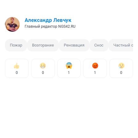
Александр Левчук
Главный редактор NGS42.RU
Пожар
Возгорание
Реновация
Снос
Частный сек
0
0
1
1
0