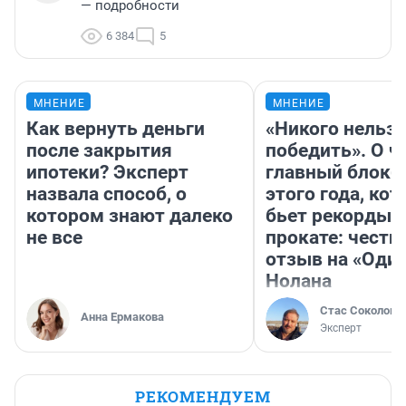
— подробности
6 384
5
МНЕНИЕ
МНЕНИЕ
Как вернуть деньги
«Никого нельз
после закрытия
победить». О ч
ипотеки? Эксперт
главный блокб
назвала способ, о
этого года, ко
котором знают далеко
бьет рекорды 
не все
прокате: честн
отзыв на «Оди
Нолана
Стас Соколов
Анна Ермакова
Эксперт
РЕКОМЕНДУЕМ