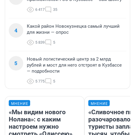
6 417
35
Какой район Новокузнецка самый лучший
4
для жизни — опрос
5 839
5
Новый логистический центр за 2 млрд
5
рублей и мост для него отстроят в Кузбассе
— подробности
5 775
5
МНЕНИЕ
МНЕНИЕ
«Мы видим нового
«Сливочное пи
Нолана»: с каким
разочаровало»
настроем нужно
туристы запла
смотреть «Одиссею»,
тысяч, чтобы 