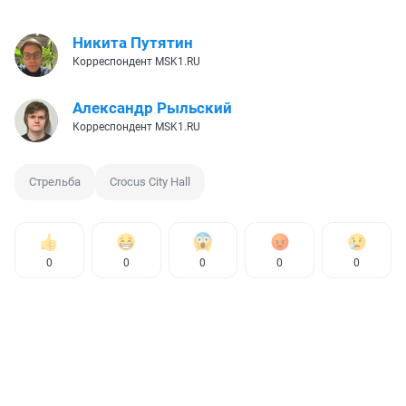
Никита Путятин
Корреспондент MSK1.RU
Александр Рыльский
Корреспондент MSK1.RU
Стрельба
Crocus City Hall
0
0
0
0
0