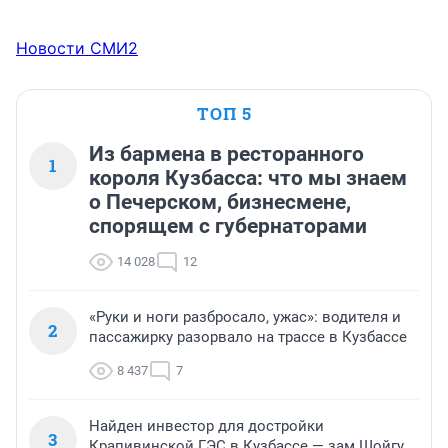
Новости СМИ2
ТОП 5
Из бармена в ресторанного
1
короля Кузбасса: что мы знаем
о Печерском, бизнесмене,
спорящем с губернаторами
14 028
12
«Руки и ноги разбросало, ужас»: водителя и
2
пассажирку разорвало на трассе в Кузбассе
8 437
7
Найден инвестор для достройки
3
Крапивинской ГЭС в Кузбассе — зам Шойгу