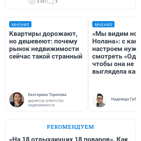
4 451
8
МНЕНИЕ
МНЕНИЕ
Квартиры дорожают,
«Мы видим нов
но дешевеют: почему
Нолана»: с как
рынок недвижимости
настроем нужн
сейчас такой странный
смотреть «Оди
чтобы она не
выглядела как
Екатерина Торопова
Надежда Губар
директор агентства
недвижимости
РЕКОМЕНДУЕМ
«На 18 отдыхающих 18 поваров». Как