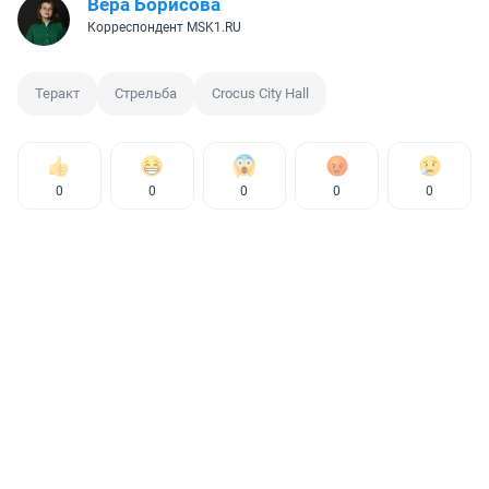
Вера Борисова
Корреспондент MSK1.RU
Теракт
Стрельба
Crocus City Hall
0
0
0
0
0