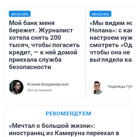
МНЕНИЕ
МНЕНИЕ
Мой банк меня
«Мы видим нов
бережет. Журналист
Нолана»: с как
хотела снять 200
настроем нужн
тысяч, чтобы погасить
смотреть «Оди
кредит, — к ней домой
чтобы она не
приехала служба
выглядела как
безопасности
Ксения Владимирская
Надежда Губар
Автор мнения
РЕКОМЕНДУЕМ
«Мечтал о большой жизни»:
иностранец из Камеруна переехал в