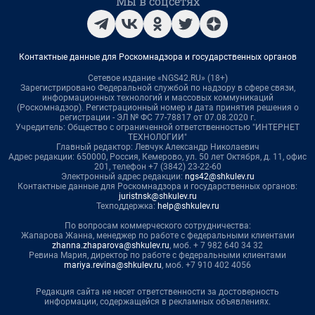
Мы в соцсетях
Контактные данные для Роскомнадзора и государственных органов
Сетевое издание «NGS42.RU» (18+)
Зарегистрировано Федеральной службой по надзору в сфере связи,
информационных технологий и массовых коммуникаций
(Роскомнадзор). Регистрационный номер и дата принятия решения о
регистрации - ЭЛ № ФС 77-78817 от 07.08.2020 г.
Учредитель: Общество с ограниченной ответственностью "ИНТЕРНЕТ
ТЕХНОЛОГИИ"
Главный редактор: Левчук Александр Николаевич
Адрес редакции: 650000, Россия, Кемерово, ул. 50 лет Октября, д. 11, офис
201, телефон +7 (3842) 23-22-60
Электронный адрес редакции:
ngs42@shkulev.ru
Контактные данные для Роскомнадзора и государственных органов:
juristnsk@shkulev.ru
Техподдержка:
help@shkulev.ru
По вопросам коммерческого сотрудничества:
Жапарова Жанна, менеджер по работе с федеральными клиентами
zhanna.zhaparova@shkulev.ru
, моб. + 7 982 640 34 32
Ревина Мария, директор по работе с федеральными клиентами
mariya.revina@shkulev.ru
, моб. +7 910 402 4056
Редакция сайта не несет ответственности за достоверность
информации, содержащейся в рекламных объявлениях.