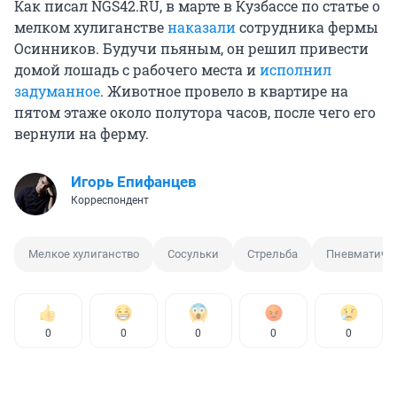
Как писал NGS42.RU, в марте в Кузбассе по статье о
мелком хулиганстве
наказали
сотрудника фермы
Осинников. Будучи пьяным, он решил привести
домой лошадь с рабочего места и
исполнил
задуманное
. Животное провело в квартире на
пятом этаже около полутора часов, после чего его
вернули на ферму.
Игорь Епифанцев
Корреспондент
Мелкое хулиганство
Сосульки
Стрельба
Пневматичес
0
0
0
0
0