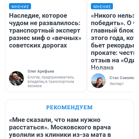
МНЕНИЕ
МНЕНИЕ
Наследие, которое
«Никого нельз
чудом не развалилось:
победить». О ч
транспортный эксперт
главный блокб
разнес миф о «вечных»
этого года, ко
советских дорогах
бьет рекорды 
прокате: честн
отзыв на «Оди
Нолана
Олег Арефьев
Блогер, предприниматель,
Стас Соколов
владелец в транспортном
Эксперт
бизнесе
РЕКОМЕНДУЕМ
«Мне сказали, что нам нужно
расстаться». Московского врача
уволили из клиники из-за мата в