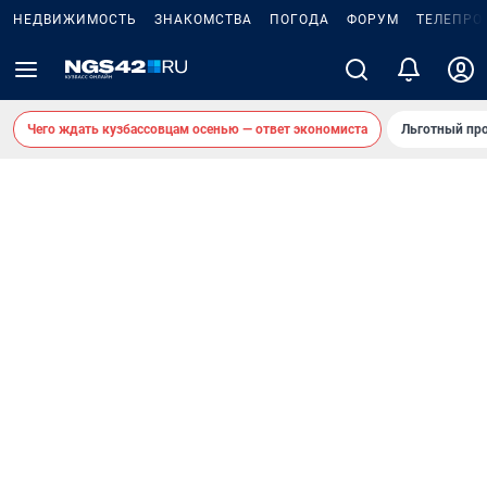
НЕДВИЖИМОСТЬ
ЗНАКОМСТВА
ПОГОДА
ФОРУМ
ТЕЛЕПРО
Чего ждать кузбассовцам осенью — ответ экономиста
Льготный про