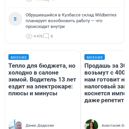
Обрушившийся в Кузбассе склад Wildberries
5
планирует возобновить работу — что
происходит внутри
4 476
8
МНЕНИЕ
МНЕНИЕ
Тепло для бюджета, но
Продашь за 300
холодно в салоне
возьмут с 4000
зимой. Водитель 13 лет
нам готовит н
ездит на электрокаре:
налоговый зако
плюсы и минусы
коснется импор
даже репетито
Денис Дедюхин
Анастасия Зав