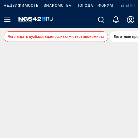
НЕДВИЖИМОСТЬ
ЗНАКОМСТВА
ПОГОДА
ФОРУМ
ТЕЛЕПРО
Чего ждать кузбассовцам осенью — ответ экономиста
Льготный про