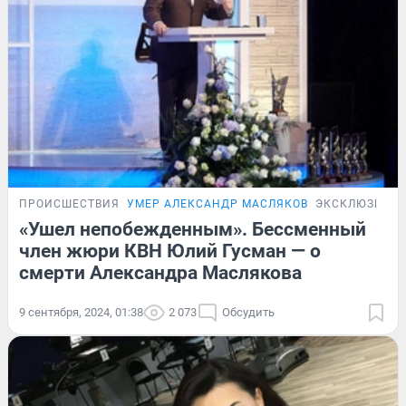
ПРОИСШЕСТВИЯ
УМЕР АЛЕКСАНДР МАСЛЯКОВ
ЭКСКЛЮЗИВ
«Ушел непобежденным». Бессменный
член жюри КВН Юлий Гусман — о
смерти Александра Маслякова
9 сентября, 2024, 01:38
2 073
Обсудить