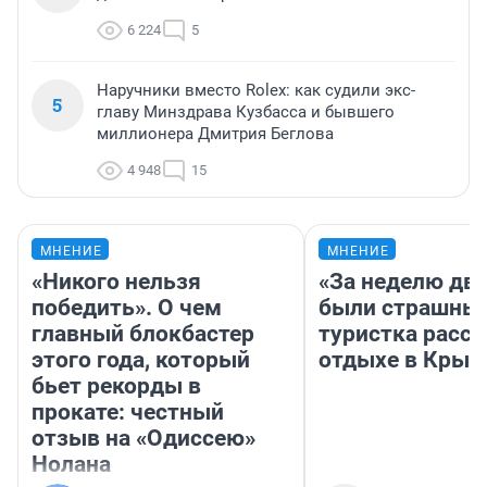
6 224
5
Наручники вместо Rolex: как судили экс-
5
главу Минздрава Кузбасса и бывшего
миллионера Дмитрия Беглова
4 948
15
МНЕНИЕ
МНЕНИЕ
«Никого нельзя
«За неделю две
победить». О чем
были страшные
главный блокбастер
туристка расск
этого года, который
отдыхе в Крым
бьет рекорды в
прокате: честный
отзыв на «Одиссею»
Нолана