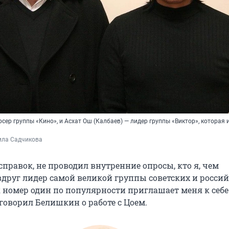
ер группы «Кино», и Асхат Ош (Калбаев) — лидер группы «Виктор», которая 
ила Садчикова
справок, не проводил внутренние опросы, кто я, чем
вдруг лидер самой великой группы советских и росси
к номер один по популярности приглашает меня к себе
говорил Белишкин о работе с Цоем.