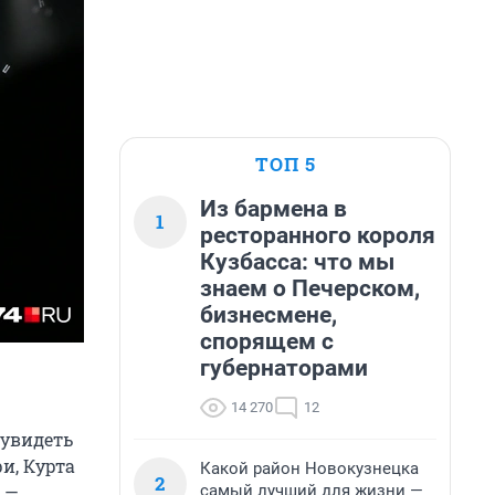
ТОП 5
Из бармена в
1
ресторанного короля
Кузбасса: что мы
знаем о Печерском,
бизнесмене,
спорящем с
губернаторами
14 270
12
 увидеть
и, Курта
Какой район Новокузнецка
2
самый лучший для жизни —
, —