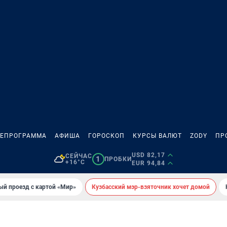
ЛЕПРОГРАММА
АФИША
ГОРОСКОП
КУРСЫ ВАЛЮТ
ZODY
ПР
USD 82,17
СЕЙЧАС
1
ПРОБКИ
+16°C
EUR 94,84
ый проезд с картой «Мир»
Кузбасский мэр-взяточник хочет домой