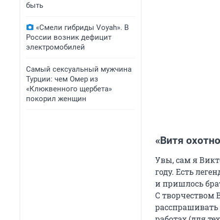
быть
«Смели гибриды Voyah». В
России возник дефицит
электромобилей
Самый сексуальный мужчина
Турции: чем Омер из
«Клюквенного щербета»
покорил женщин
«Витя охотн
Увы, сам я Викт
году. Есть леге
и пришлось брат
С творчеством 
расспрашивать 
работах (для тех