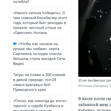
погибла?
«Никого нельзя победить». О
чем главный блокбастер этого
года, который бьет рекорды в
прокате: честный отзыв на
«Одиссею» Нолана
«Чтобы нас носили на
ручках, мы любим»: нерпа
Сергеевна, которую спасли
бельком, стала звездой Сети.
Видео
Тигры на пляже и 300 оленей
в дикой природе: топ-24
35 лет без Виктора Цо
самых красивых бухт
Источник: 
Екатерина Т
Приморского края
В июле после с
«Плохо, как никогда до этого»:
забавный мем, 
таролог о судьбе Кузбасса и
Кобейна, других
его жителей в августе