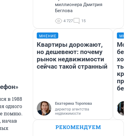
миллионера Дмитрия
Беглова
4 727
15
МНЕНИЕ
МНЕНИ
Квартиры дорожают,
Мой б
но дешевеют: почему
береж
рынок недвижимости
хотел
сейчас такой странный
тысяч
креди
приех
лефон»
безоп
ся в 1988
Екатерина Торопова
ня одного
директор агентства
не помню.
недвижимости
, начав
РЕКОМЕНДУЕМ
ных