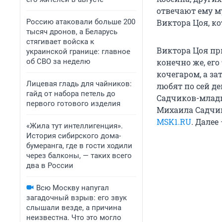
отвечают ему му
Россию атаковали больше 200
Виктора Цоя, к
тысяч дронов, а Беларусь
стягивает войска к
Виктора Цоя пр
украинской границе: главное
об СВО за неделю
конечно же, его
кочегаром, а за
Лицевая гладь для чайников:
любят по сей де
гайд от набора петель до
Садчиков-младш
первого готового изделия
Михаила Садчик
MSK1.RU
. Далее
«Жила тут интеллигенция».
История сибирского дома-
бумеранга, где в гости ходили
через балконы, — таких всего
два в России
Всю Москву напугал
загадочный взрыв: его звук
слышали везде, а причина
неизвестна. Что это могло