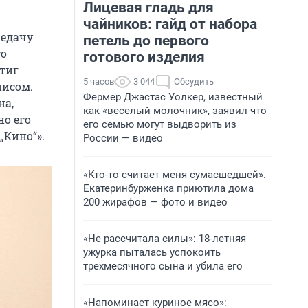
Лицевая гладь для
чайников: гайд от набора
редачу
петель до первого
го
готового изделия
тиг
5 часов
3 044
Обсудить
писом.
Фермер Джастас Уолкер, известный
на,
как «веселый молочник», заявил что
о его
его семью могут выдворить из
„Кино“».
России — видео
«Кто-то считает меня сумасшедшей».
Екатеринбурженка приютила дома
200 жирафов — фото и видео
«Не рассчитала силы»: 18-летняя
ужурка пыталась успокоить
трехмесячного сына и убила его
«Напоминает куриное мясо»: