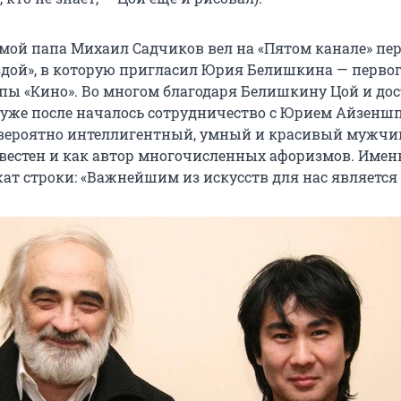
х мой папа Михаил Садчиков вел на «Пятом канале» пе
ездой», в которую пригласил Юрия Белишкина — перво
пы «Кино». Во многом благодаря Белишкину Цой и дос
 а уже после началось сотрудничество с Юрием Айзенш
вероятно интеллигентный, умный и красивый мужчи
вестен и как автор многочисленных афоризмов. Именн
ат строки: «Важнейшим из искусств для нас является 