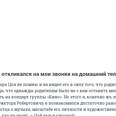
о откликался на мои звонки на домашний те
ора Цоя не помню и не видел его в силу того, что родил
нда, что однажды родителям было не с кем оставить ме
ь на концерт группы «Кино». Но этого я, конечно же, 
Виктора Робертовича я познакомился достаточно рано
отца о музыке, масштабе его личности и художествен
, кто не знает, — Цой еще и рисовал).