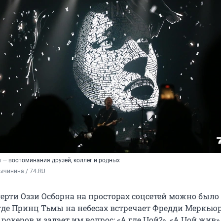
я — воспоминания друзей, коллег и родных
ычинина / 74.RU
мерти Оззи Осборна на просторах соцсетей можно было
где Принц Тьмы на небесах встречает Фредди Меркьюр
 рокеров и задает им вопрос: «А где Цой?». «А Цой жив»