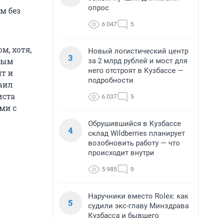
опрос
м без
6 047
5
м, хотя,
Новый логистический центр
3
стым
за 2 млрд рублей и мост для
него отстроят в Кузбассе —
ят и
подробности
аил
иста
6 037
5
ми с
Обрушившийся в Кузбассе
4
склад Wildberries планирует
возобновить работу — что
происходит внутри
5 985
9
Наручники вместо Rolex: как
5
судили экс-главу Минздрава
Кузбасса и бывшего