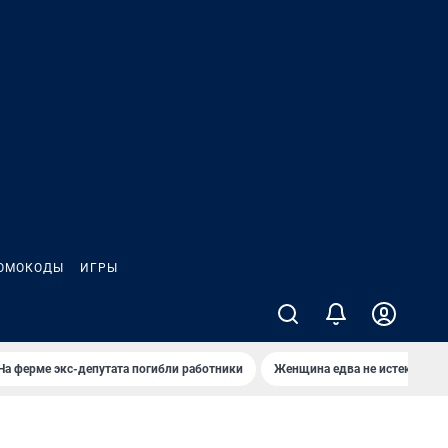
ОМОКОДЫ
ИГРЫ
На ферме экс-депутата погибли работники
Женщина едва не истекла кро