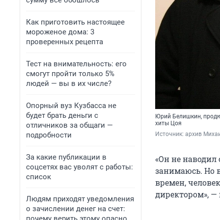
сумму всё обошлось
Как приготовить настоящее
мороженое дома: 3
проверенных рецепта
Тест на внимательность: его
смогут пройти только 5%
людей — вы в их числе?
Опорный вуз Кузбасса не
будет брать деньги с
Юрий Белишкин, продюс
хиты Цоя
отличников за общаги —
подробности
Источник: 
архив Миха
За какие публикации в
«Он не наводил 
соцсетях вас уволят с работы:
занимаюсь. Но 
список
времен, челове
директором», — 
Людям приходят уведомления
о зачислении денег на счет:
почему верить этому опасно