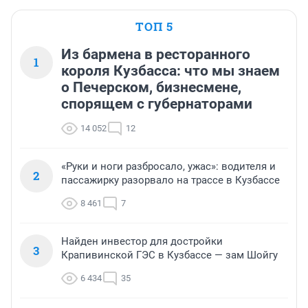
ТОП 5
Из бармена в ресторанного
1
короля Кузбасса: что мы знаем
о Печерском, бизнесмене,
спорящем с губернаторами
14 052
12
«Руки и ноги разбросало, ужас»: водителя и
2
пассажирку разорвало на трассе в Кузбассе
8 461
7
Найден инвестор для достройки
3
Крапивинской ГЭС в Кузбассе — зам Шойгу
6 434
35