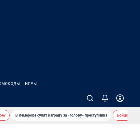
ОМОКОДЫ
ИГРЫ
ое?
В Кемерове сулят награду за «голову» преступника
Бойцовский 