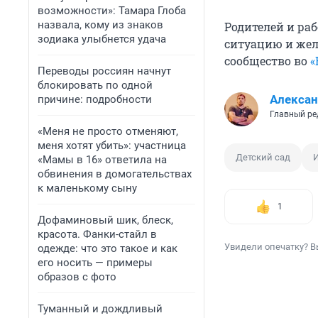
возможности»: Тамара Глоба
назвала, кому из знаков
Родителей и ра
зодиака улыбнется удача
ситуацию и жел
сообщество во
«
Переводы россиян начнут
блокировать по одной
Алексан
причине: подробности
Главный ре
«Меня не просто отменяют,
меня хотят убить»: участница
Детский сад
«Мамы в 16» ответила на
обвинения в домогательствах
к маленькому сыну
1
Дофаминовый шик, блеск,
красота. Фанки-стайл в
Увидели опечатку? В
одежде: что это такое и как
его носить — примеры
образов с фото
Туманный и дождливый