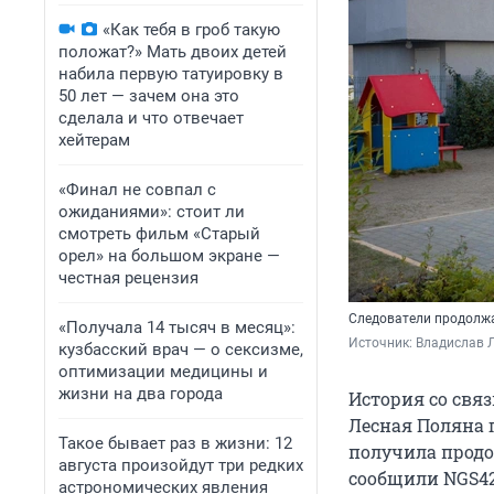
«Как тебя в гроб такую
положат?» Мать двоих детей
набила первую татуировку в
50 лет — зачем она это
сделала и что отвечает
хейтерам
«Финал не совпал с
ожиданиями»: стоит ли
смотреть фильм «Старый
орел» на большом экране —
честная рецензия
Следователи продолжа
«Получала 14 тысяч в месяц»:
Источник: 
Владислав Л
кузбасский врач — о сексизме,
оптимизации медицины и
жизни на два города
История со свя
Лесная Поляна 
Такое бывает раз в жизни: 12
получила продо
августа произойдут три редких
сообщили NGS42.
астрономических явления