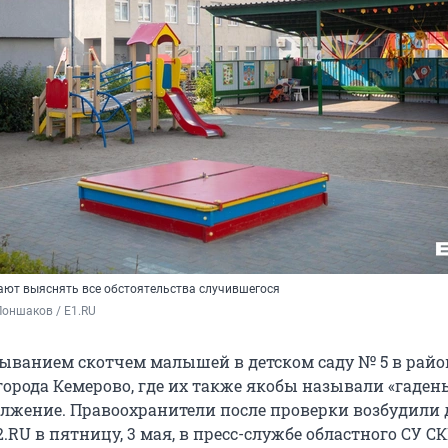
ют выяснять все обстоятельства случившегося
оншаков / E1.RU
зыванием скотчем малышей в детском саду № 5 в райо
города Кемерово, где их также якобы называли «гаде
лжение. Правоохранители после проверки возбудили д
RU в пятницу, 3 мая, в пресс-службе областного СУ СК