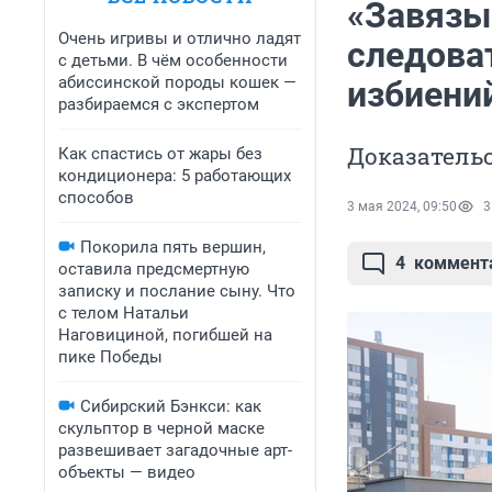
«Завязыв
Очень игривы и отлично ладят
следоват
с детьми. В чём особенности
абиссинской породы кошек —
избиени
разбираемся с экспертом
Доказатель
Как спастись от жары без
кондиционера: 5 работающих
способов
3 мая 2024, 09:50
3
Покорила пять вершин,
4
коммент
оставила предсмертную
записку и послание сыну. Что
с телом Натальи
Наговициной, погибшей на
пике Победы
Сибирский Бэнкси: как
скульптор в черной маске
развешивает загадочные арт-
объекты — видео