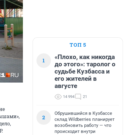
ТОП 5
«Плохо, как никогда
1
до этого»: таролог о
судьбе Кузбасса и
его жителей в
августе
14 994
21
не
Обрушившийся в Кузбассе
нышами»,
2
склад Wildberries планирует
ело,
возобновить работу — что
Р.
происходит внутри