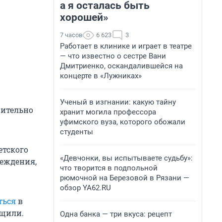
а я осталась быть
хорошей»
7 часов
6 623
3
Работает в клинике и играет в театре
— что известно о сестре Вани
Дмитриенко, оскандалившейся на
концерте в «Лужниках»
Ученый в изгнании: какую тайну
вительно
хранит могила профессора
уфимского вуза, которого обожали
студенты
етского
«Девчонки, вы испытываете судьбу»:
реждения,
что творится в подпольной
рюмочной на Березовой в Рязани —
обзор YA62.RU
ться
в
бщили.
Одна банка — три вкуса: рецепт