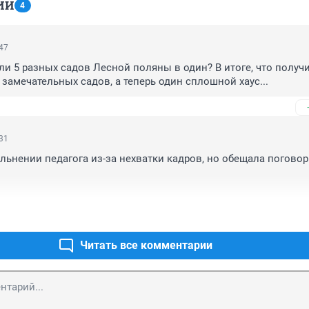
ИИ
4
:47
и 5 разных садов Лесной поляны в один? В итоге, что получи
замечательных садов, а теперь один сплошной хаус...
:31
ольнении педагога из-за нехватки кадров, но обещала поговори
 склеиваем руки скотчем к ногам и выбрасываем в окно- намн
ую.. сколько травм детям? как они будут жить и сколько прид
ихологом? это как тюрьма для детей!
Читать все комментарии