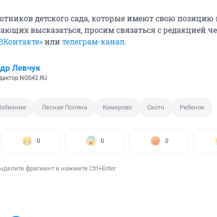
ботников детского сада, которые имеют свою позицию 
ающих высказаться, просим связаться с редакцией ч
ВКонтакте»
или
телеграм-канал
.
др Левчук
дактор NGS42.RU
Избиение
Лесная Поляна
Кемерово
Скотч
Ребенок
0
0
0
ыделите фрагмент и нажмите Ctrl+Enter