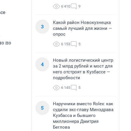
6 410
9
все
Какой район Новокузнецка
3
самый лучший для жизни —
опрос
о
но по
6 153
5
Новый логистический центр
4
за 2 млрд рублей и мост для
него отстроят в Кузбассе —
подробности
6 145
5
Наручники вместо Rolex: как
5
судили экс-главу Минздрава
Кузбасса и бывшего
миллионера Дмитрия
Беглова