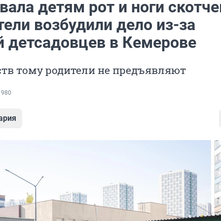
ала детям рот и ноги скотче
ели возбудили дело из-за
й детсадовцев в Кемерове
ств тому родители не предъявляют
 980
ария