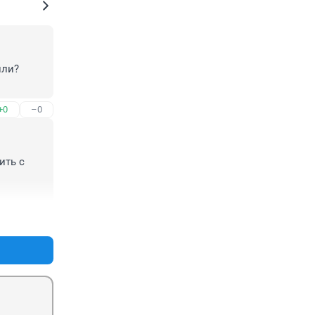
ли? 
+0
–0
ть с 
ого 
+0
–0
ется 