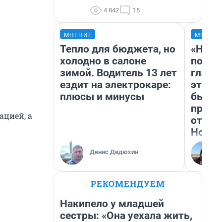
4 842
15
МНЕНИЕ
МНЕНИ
Тепло для бюджета, но
«Нико
холодно в салоне
побед
зимой. Водитель 13 лет
главн
ездит на электрокаре:
этого
плюсы и минусы
бьет 
прока
ацией, а
отзыв
Нолан
Денис Дедюхин
РЕКОМЕНДУЕМ
Накипело у младшей
сестры: «Она уехала жить,