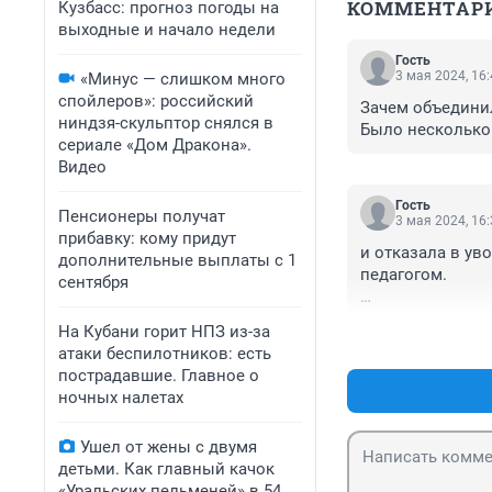
КОММЕНТАР
Кузбасс: прогноз погоды на
выходные и начало недели
Гость
3 мая 2024, 16
«Минус — слишком много
спойлеров»: российский
Зачем объединил
ниндзя-скульптор снялся в
Было несколько 
сериале «Дом Дракона».
Видео
Гость
Пенсионеры получат
3 мая 2024, 16
прибавку: кому придут
и отказала в ув
дополнительные выплаты с 1
педагогом.

сентября
зачем говорит ?
На Кубани горит НПЗ из-за
действеннее!

атаки беспилотников: есть
можно и заведущ
пострадавшие. Главное о
заниматься с пс
ночных налетах
Ушел от жены с двумя
детьми. Как главный качок
«Уральских пельменей» в 54