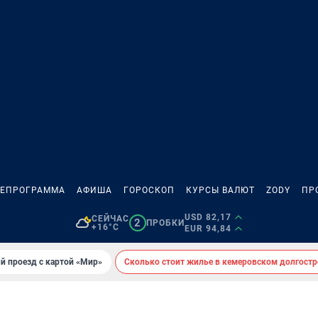
ЛЕПРОГРАММА
АФИША
ГОРОСКОП
КУРСЫ ВАЛЮТ
ZODY
ПР
USD 82,17
СЕЙЧАС
2
ПРОБКИ
+16°C
EUR 94,84
й проезд с картой «Мир»
Сколько стоит жилье в кемеровском долгостр