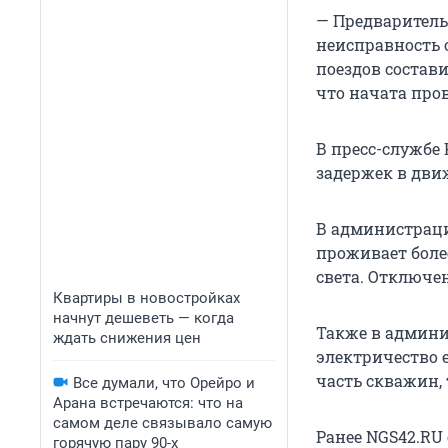
— Предваритель
неисправность 
поездов состави
что начата пров
В пресс-службе
задержек в дви
В администраци
проживает более
света. Отключен
Квартиры в новостройках
начнут дешеветь — когда
Также в админи
ждать снижения цен
электричество е
часть скважин, 
Все думали, что Орейро и
Арана встречаются: что на
самом деле связывало самую
Ранее NGS42.RU
горячую пару 90-х