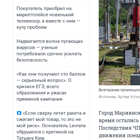
Покупатель приобрел на
маркетплейсе новенький
телевизор, а вместе с ним —
кучу проблем
Надвигается волна пугающих
вирусов — ученые
потребовали срочно усилить
безопасность
«Как они получают сто баллов
— серьезный вопрос». О
кризисе ЕГЭ, всего
Возгорание произошло
образования и ужасах
Источник: 
Артем Устю
приемной кампании
Город Мариинск
«Если сверху летит ракета и
сжигает мой товар, то это не
время остались 
мой риск». Основатель Levrana
Последствия ЧП
обрушился с критикой на
движении поездо
Татьяну Ким