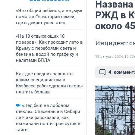
Названа
«Это общий ребенок, а не „муж
РЖД в К
помогает“»: истории семей,
где в декрет ушел отец
около 4
«На 18 отдыхающих 18
Инцидент с
поваров». Как проходит лето в
Крыму с перебоями света и
бензина, водой по графику и
19 августа 2024, 10:02
налетами БПЛА
4
коммент
Как две средних зарплаты:
каким специалистам в
Кузбассе работодатели готовы
платить больше
«Лёд был на лобовом
стекле». Спасённые в Сибири
лётчики рассказали, как
выживали почти трое суток в
тайге