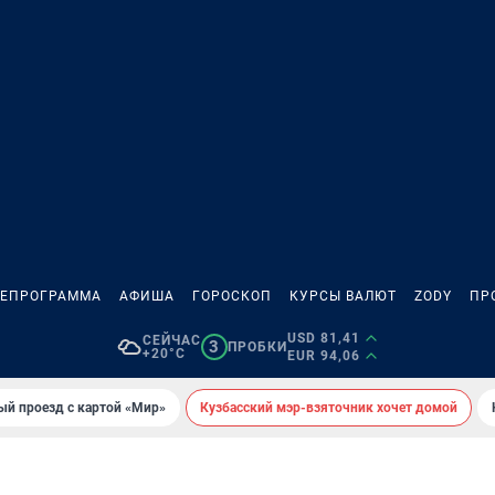
ЛЕПРОГРАММА
АФИША
ГОРОСКОП
КУРСЫ ВАЛЮТ
ZODY
ПР
USD 81,41
СЕЙЧАС
3
ПРОБКИ
+20°C
EUR 94,06
ый проезд с картой «Мир»
Кузбасский мэр-взяточник хочет домой