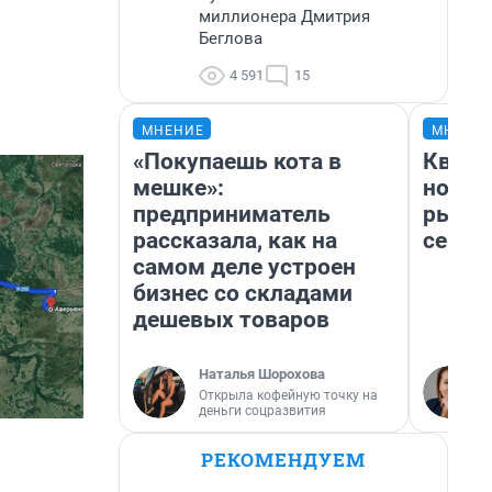
миллионера Дмитрия
Беглова
4 591
15
МНЕНИЕ
МНЕНИ
«Покупаешь кота в
Кварт
мешке»:
но де
предприниматель
рынок
рассказала, как на
сейча
самом деле устроен
бизнес со складами
дешевых товаров
Наталья Шорохова
Открыла кофейную точку на
деньги соцразвития
РЕКОМЕНДУЕМ