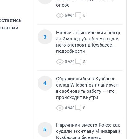
опрос
5 964
5
остались
станции
Новый логистический центр
3
за 2 млрд рублей и мост для
него отстроят в Кузбассе —
подробности
5 926
5
Обрушившийся в Кузбассе
4
склад Wildberries планирует
возобновить работу — что
происходит внутри
4 940
8
Наручники вместо Rolex: как
5
судили экс-главу Минздрава
Кузбасса и бывшего