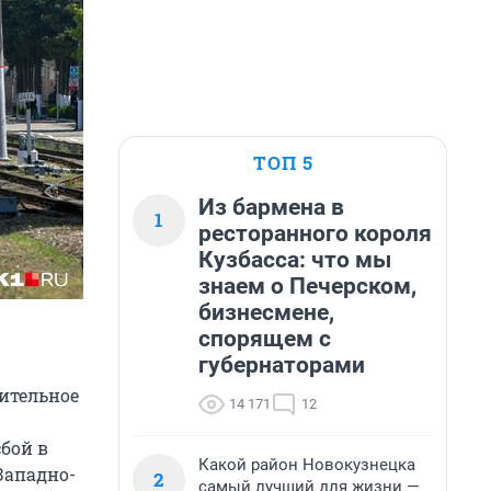
ТОП 5
Из бармена в
1
ресторанного короля
Кузбасса: что мы
знаем о Печерском,
бизнесмене,
спорящем с
губернаторами
ительное
14 171
12
бой в
Какой район Новокузнецка
Западно-
2
самый лучший для жизни —