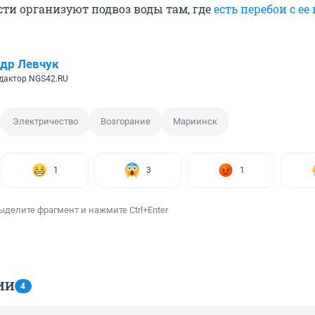
сти организуют подвоз воды там, где
есть перебои с ее
др Левчук
дактор NGS42.RU
Электричество
Возгорание
Мариинск
1
3
1
ыделите фрагмент и нажмите Ctrl+Enter
ИИ
4