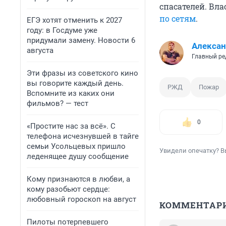
спасателей. Вла
по сетям
.
ЕГЭ хотят отменить к 2027
году: в Госдуме уже
придумали замену. Новости 6
Алексан
августа
Главный ре
Эти фразы из советского кино
вы говорите каждый день.
РЖД
Пожар
Вспомните из каких они
фильмов? — тест
0
«Простите нас за всё». С
телефона исчезнувшей в тайге
семьи Усольцевых пришло
Увидели опечатку? В
леденящее душу сообщение
Кому признаются в любви, а
кому разобьют сердце:
любовный гороскоп на август
КОММЕНТАР
Пилоты потерпевшего