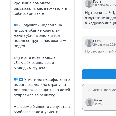
Гость
крушение самолета
20 августа 2024
рассказали, как выживали в
Ну, причины ЧП, 
сибирской тайге
отсутствие надл
в кадрово-дисци
«Подушкой надавил на
каждодневно вы
лицо, чтобы не кричала»:
жених убил модель и год
возил ее труп в чемодане —
Гость
20 августа 2024
видео
Ну что дальше? 
«Ну вот и всё»: звезда
«Дома-2» развелась с
молодым мужем
У могилы педофила. Его
смерть разделила страну на
два лагеря, а защитника детей
отправила за решетку
Гость
Войти
На ферме бывшего депутата в
Кузбассе задохнулись в