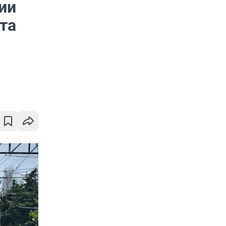
ии
та