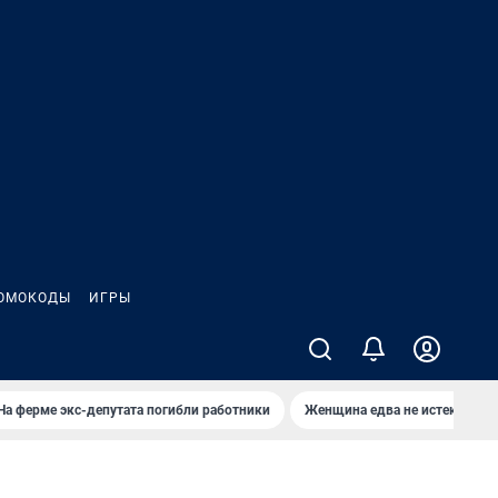
ОМОКОДЫ
ИГРЫ
На ферме экс-депутата погибли работники
Женщина едва не истекла кро