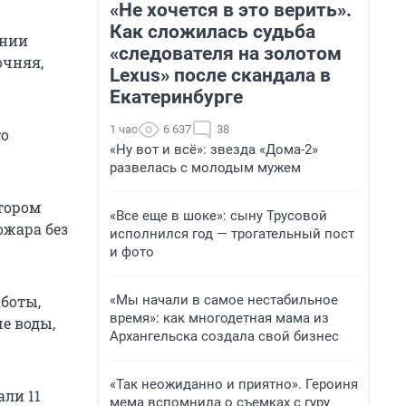
«Не хочется в это верить».
Как сложилась судьба
ении
«следователя на золотом
очняя,
Lexus» после скандала в
Екатеринбурге
1 час
6 637
38
то
«Ну вот и всё»: звезда «Дома-2»
развелась с молодым мужем
отором
«Все еще в шоке»: сыну Трусовой
ожара без
исполнился год — трогательный пост
и фото
«Мы начали в самое нестабильное
боты,
время»: как многодетная мама из
че воды,
Архангельска создала свой бизнес
«Так неожиданно и приятно». Героиня
али 11
мема вспомнила о съемках с гуру