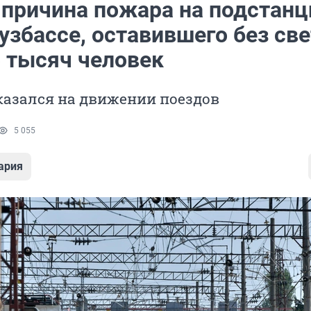
 причина пожара на подстанц
узбассе, оставившего без све
5 тысяч человек
казался на движении поездов
5 055
ария