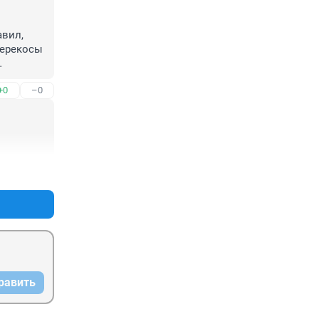
вил, 
ерекосы 
+0
–0
+0
–0
равить