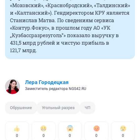
«Моховский», «Краснобродский», «Талдинский»
и «Калтанский»). Гендиректором КРУ является
Станислав Матва. По сведениям сервиса
«Контур.Фокус», в прошлом году АО «УК
„Кузбассразрезуголь“» показало выручку в
431,5 млрд рублей и чистую прибыль в
121,7 млрд.
Лера Городецкая
Заместитель редактора NGS42.RU
Обрушение
Угольный разрез
ЧП
0
0
0
0
0