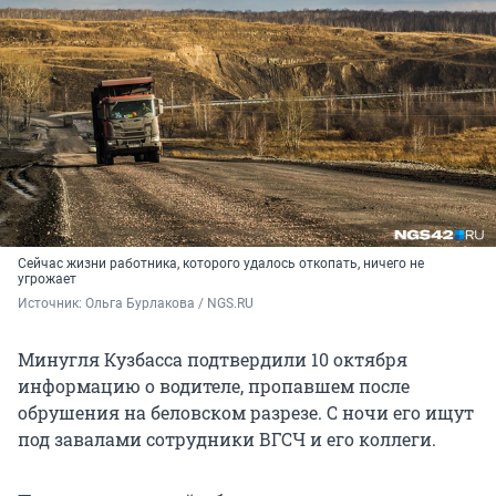
Сейчас жизни работника, которого удалось откопать, ничего не
угрожает
Источник: 
Ольга Бурлакова / NGS.RU
Минугля Кузбасса подтвердили 10 октября
информацию о водителе, пропавшем после
обрушения на беловском разрезе. С ночи его ищут
под завалами сотрудники ВГСЧ и его коллеги.